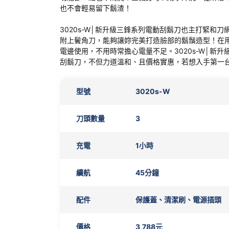
也不會輕易留下鬍渣！
3020s-W│新升級三鋒系列電動刮鬍刀也主打緊和
附上鬢角刀，能夠讓妳完美打造臉部的鬍鬚造型！在用電
電邊使用，不用時常擔心電量不足。3020s-W│新
刮鬍刀，不但力道溫和、且價格實惠，若想入手第一
型號
3020s-W
刀頭數量
3
充電
1小時
續航
45分鐘
配件
保護蓋、清潔刷、電源插頭
價格
3,788元