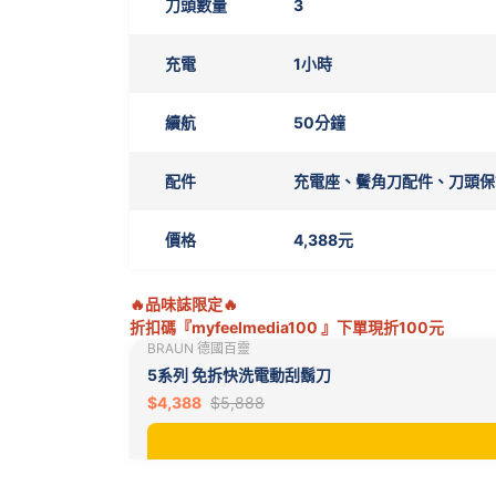
刀頭數量
3
充電
1小時
續航
50分鐘
配件
充電座、鬢角刀配件、刀頭保
價格
4,388元
🔥品味誌限定🔥
折扣碼『myfeelmedia100 』下單現折100元
BRAUN 德國百靈
5系列 免拆快洗電動刮鬍刀
$4,388
$5,888