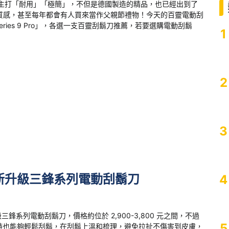
刀，主打「耐用」「極簡」，不但是德國製造的精品，也已經出到了
率與質感，甚至每年都會有人買來當作父親節禮物！今天的百靈電動刮
ies 9 Pro」，各選一支百靈刮鬍刀推薦，若要選購電動刮鬍
1
2
3
新升級三鋒系列電動刮鬍刀
4
三鋒系列電動刮鬍刀，價格約位於 2,900-3,800 元之間，不過
5
時也能夠輕鬆刮鬍，在刮鬍上溫和梳理，避免拉扯不傷害到皮膚，