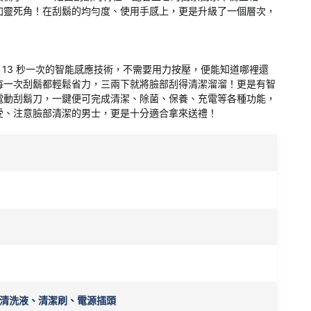
加靈死角！在刮鬍的均勻度、使用手感上，更是升級了一個層次，
是有每 13 秒一次的智能感應技術，不需要用力按壓，便能知道哪裡還
每一次刮鬍都輕鬆省力，三兩下就將臉部刮得清潔溜溜！更是有智
電動刮鬍刀，一鍵便可完成清潔、除菌、保養、充電等各種功能，
受、注意臉部清潔的男士，更是十分適合拿來送禮！
清洗液、清潔刷、電源插頭