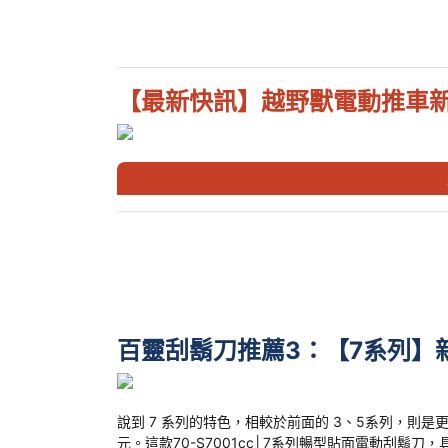
【最新快訊】越野獸電動推車
百靈刮鬍刀推薦3：【7系列】
說到 7 系列的特色，相較於前面的 3、5系列，則是更強
元。這款70-S7001cc│7系列暢型貼面電動刮鬍刀