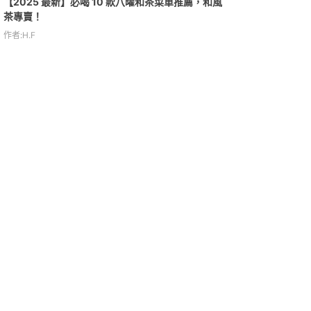
【2025 最新】必喝 10 款八曜和茶菜單推薦，和風
茶專賣！
作者:H.F