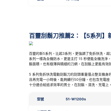
百靈刮鬍刀推薦2：
【5系列】
百靈的新
5系列
，比起3系列，更強調了免拆快洗、超大刮
系列一樣為全機防水，更是主打 15 秒便能全機洗淨，
鬍面積，也有極薄與精細的刀網，在刮鬍上更能有效
5 系列免拆快洗電動刮鬍刀
的刮頭重量僅占整支機身的
且再充電一小時後，能夠續行50分鐘，也包含充電座，
十分適合給追求效率的男士，在刮鬍、清洗、充電上
型號
51-W1200s