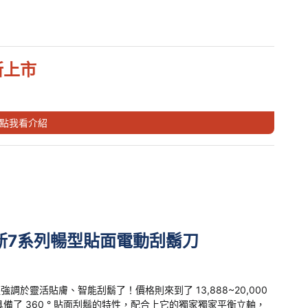
新上市
點我看介紹
新7系列暢型貼面電動刮鬍刀
調於靈活貼膚、智能刮鬍了！價格則來到了 13,888~20,000
，具備了 360 ° 貼面刮鬍的特性，配合上它的獨家獨家平衡立軸，