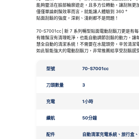
能夠靈活在臉部輪廓遊走，且多方位轉動，讓刮無更
僅僅單論剃鬚效率而言，就能讓人體驗到 360 °
貼面刮鬍的強度，深剃、淺剃都不是問題！
70-S7001cc│新 7 系列暢型貼面電動刮鬍刀更
有雜鬚沒有清理乾淨，也能自動調節刮鬍的動力，讓
慧全自動的清潔系統！不需要在水龍頭旁，辛苦清潔
如此智能強大的電動刮鬍刀，非常推薦給享受刮鬍感
型號
70-S7001cc
刀頭數量
3
充電
1小時
續航
50分鐘
配件
自動清潔充電系統、旅行盒、