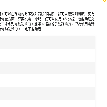
刀網，可以在刮鬍的時候緊貼著臉部輪廓，卻可以感受到滑順，更有
量方面，只要充電 1 小時，便可以使用 45 分鐘，也能夠邊充
升級三鋒系列電動刮鬍刀，能讓人輕鬆從手動刮鬍刀，轉為使用電動
台電動刮鬍刀，一定不能錯過！