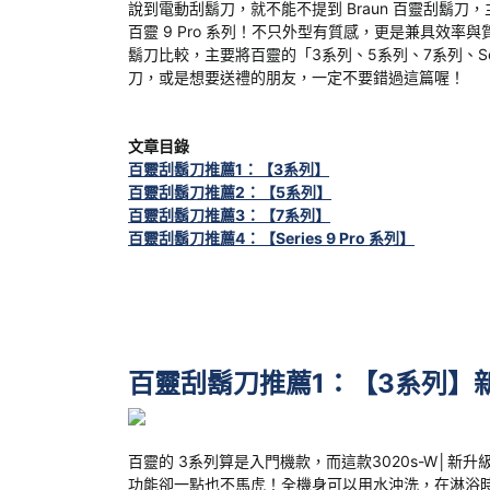
說到電動刮鬍刀，就不能不提到 Braun 百靈刮鬍
百靈 9 Pro 系列！不只外型有質感，更是兼具效
鬍刀比較，主要將百靈的「3系列、5系列、7系列、Ser
刀，或是想要送禮的朋友，一定不要錯過這篇喔！
文章目錄
百靈刮鬍刀推薦1：【3系列】
百靈刮鬍刀推薦2：【5系列】
百靈刮鬍刀推薦3：【7系列】
百靈刮鬍刀推薦4：【Series 9 Pro 系列】
百靈刮鬍刀推薦1：【3系列】
百靈的 3系列算是入門機款，而這款3020s-W│新升級
功能卻一點也不馬虎！全機身可以用水沖洗，在淋浴