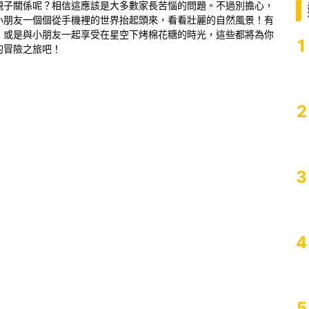
親子關係呢？相信這應該是大多數家長苦惱的問題。不過別擔心，
小朋友一個個從手機裡的世界抬起頭來，看看壯麗的自然風景！有
，或是與小朋友一起享受在星空下烤棉花糖的時光，這些都將為你
1
的冒險之旅吧！
2
3
4
5