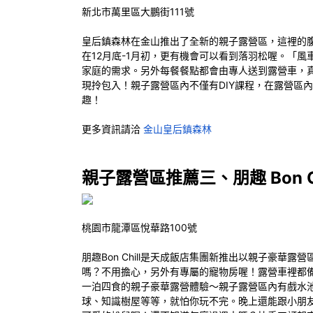
新北市萬里區大鵬街111號
皇后鎮森林在金山推出了全新的親子露營區，這裡的
在12月底-1月初，更有機會可以看到落羽松喔。「風車
家庭的需求。另外每餐餐點都會由專人送到露營車，
現拎包入！親子露營區內不僅有DIY課程，在露營區
趣！
更多資訊請洽
金山皇后鎮森林
親子露營區推薦三、朋趣 Bon Chil
桃園市龍潭區悅華路100號
朋趣Bon Chill是天成飯店集團新推出以親子豪
嗎？不用擔心，另外有專屬的寵物房喔！露營車裡都
一泊四食的親子豪華露營體驗～親子露營區內有戲水
球、知識樹屋等等，就怕你玩不完。晚上還能跟小朋