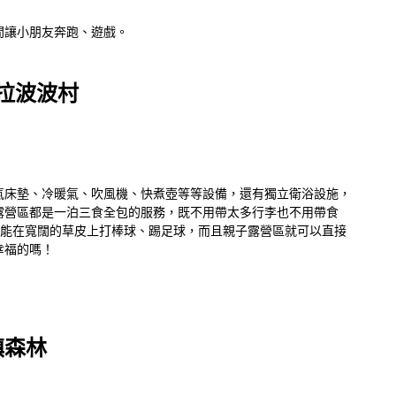
間讓小朋友奔跑、遊戲。
 拉波波村
氣床墊、冷暖氣、吹風機、快煮壺等等設備，還有獨立衛浴設施，
露營區都是一泊三食全包的服務，既不用帶太多行李也不用帶食
還能在寬闊的草皮上打棒球、踢足球，而且親子露營區就可以直接
幸福的嗎！
鎮森林