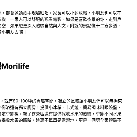
末，都會邀請歌手現場駐唱，家長可以小酌放鬆，小朋友也可以在
影機，一家人可以舒服的觀看電影，如果是喜歡夜景的你，走到戶
星空！如果想更深入體驗自然與人文，附近的景點像十二寮步道、
帶小朋友去呢！
ilife
，就有80-100坪的專屬空間。獨立的區域讓小朋友們可以無拘束
立衛浴還有獨立廚房！提供小冰箱，卡式爐、簡易調味料跟碗盤，
特定季節裡，親子露營區還有提供採收水果的體驗，季節不同水果
有採收水果的體驗。這裏不單單是露營地，更是一個讓全家體驗不