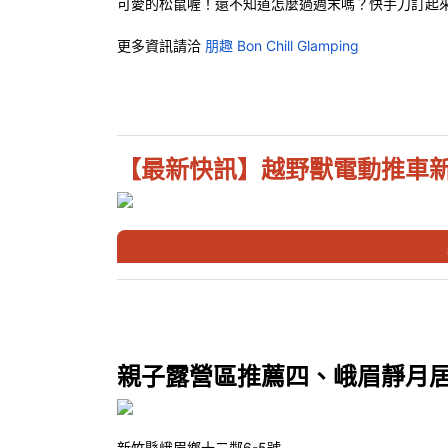
可愛的松鼠喔！還不知道怎麼過週末嗎？快手刀訂起
更多資訊請洽
朋趣 Bon Chill Glamping
【最新快訊】越野獸電動推車
親子露營區推薦四、峨眉靜月
新竹縣峨眉鄉十二鄰6-5號