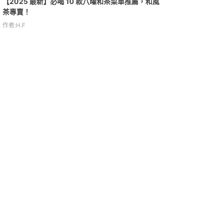
【2025 最新】必喝 10 款八曜和茶菜單推薦，和風
茶專賣！
作者:H.F