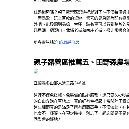
住過樹屋嗎？親子露營區選這裡就對了～不僅每個週
一旁點歌，玩上百款的桌遊！驚喜的是房間內配有投
外吧～能聆聽到蟲鳴，幸運一點甚至可以看到整片的
峨眉湖、獅頭山、北埔老街和南庄老街，都非常適合
更多資訊請洽
峨眉靜月居
親子露營區推薦五、田野森農場Mor
宜蘭縣冬山鄉大進二路246號
這裡不僅免搭帳、免裝備的貼心服務，還只要6人包場
的自由奔跑在草地上，真的好有幸福感！當然除了獨
這些細節真的是滿足了所有廚藝高手。不僅如此，在
也會不一樣喔～在預定時後，別忘了一起詢問是不是
同樂趣的好地方！