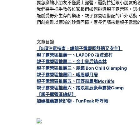
要怎麼讓小朋友不僅愛上露營，還能拉近跟小朋友的
我們將手把手教各位家長們如何挑選親子露營區，讓
能感受野外生存的樂趣、親子露營區搭配的戶外活動
們創造難以磨滅的珍貴回憶。家長們請來趟親子露營
文章目錄
【5項注意指南，讓親子露營既舒適又安全】
親子露營區推薦一、LAPOPO 拉波波村
親子露營區推薦二、金山皇后鎮森林
親子露營區推薦三、朋趣 Bon Chill Glamping
親子露營區推薦四、峨眉靜月居
親子露營區推薦五、田野森農場Morilife
親子露營區推薦六、踏浪星辰豪華露營Camp
【親子露營區總結】
加碼推薦露營好物 - FunPeak 呼呼帳