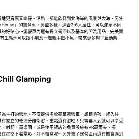
腹地更寬廣又幽靜。沿路上都能欣賞到北海岸的風景與大海，另外
House」的露營車，房型多樣，適合2-6人居住，可以滿足不同
真的好貼心～露營車內還有獨立衛浴以及基本的盥洗用品，完美實
內有生態池可以跟小朋友一起親手餵小魚，帶來更多親子互動樂
l Glamping
華露營區為主打的營地。不僅提供多款豪華露營車，想跟毛孩一起入住
備有獨立的乾溼分離衛浴，重點還有浴缸！只需要人到就可以享受
池、射箭、童樂園，或是使用飯店的免費設施有VR高爾夫、撞
友在星空下看電影，好不愜意喔～另外親子露營區內還有機會遇到