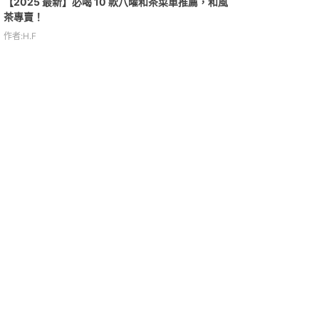
【2025 最新】必喝 10 款八曜和茶菜單推薦，和風
茶專賣！
作者:H.F