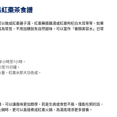
易紅棗茶食譜
可以做成紅棗蓮子湯、紅棗藥膳雞湯或紅棗枸杞白木耳等等，如果
最為常見，不用加糖就有自然甜味，可以當作「養顏美容水」日常
半小時至1小時。
0至15分鐘。
水量，紅棗水即大功告成。
酒，可以讓風味更加醇厚，若是生病或食慾不振，僅能吃粥的話，
火鍋時，更可以直接煮成紅棗火鍋，為湯底增添更多營養。