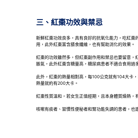
三、紅棗功效與禁忌
新鮮紅棗功效良多，具有良好的抗氧化能力，吃紅棗
用，此外紅棗富含膳食纖維，也有幫助消化的效果。
紅棗的功效雖然多，但紅棗副作用和禁忌也要留意，
脹氣，此外紅棗含糖量高，糖尿病患者不適合食用過
此外，紅棗的熱量相對高，每100公克就有104大卡
熱量就約有200大卡。
紅棗性質溫和，若女生正值經期，且本身體質燥熱，
咳嗽有痰者、習慣性便秘者和腎功能失調的患者，也