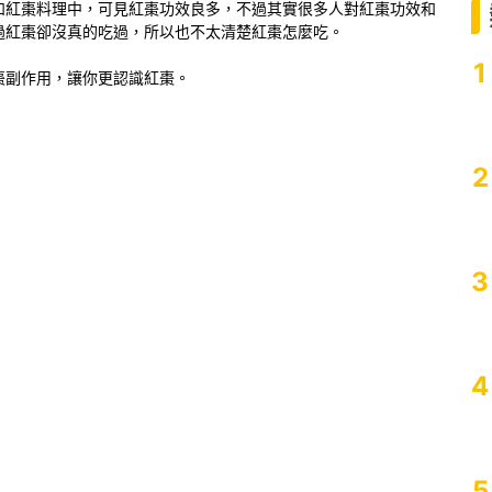
和紅棗料理中，可見紅棗功效良多，不過其實很多人對紅棗功效和
過紅棗卻沒真的吃過，所以也不太清楚紅棗怎麼吃。
1
棗副作用，讓你更認識紅棗。
2
3
4
5