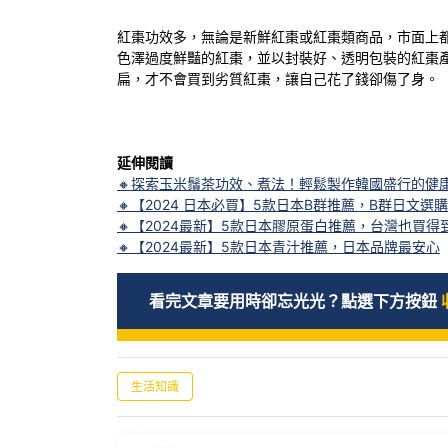
紅棗功效多，無論是新鮮紅棗或紅棗類商品，市面上
色澤過度鮮豔的紅棗，並以封裝好、透明包裝的紅棗
扁，才不會買到劣質紅棗，讓自己花了錢卻傷了身。
延伸閱讀
🔸
探索玉米鬚茶功效、煮法！輕鬆製作韓國盛行的健
🔸
【2024 日本必買】5款日本B群推薦，B群日文選
🔸
【2024最新】5款日本膠原蛋白推薦，台灣也買得
🔸
【2024最新】5款日本青汁推薦，日本品牌最安心
看完文章要用時卻忘光光？點選下方按鈕
生活知識