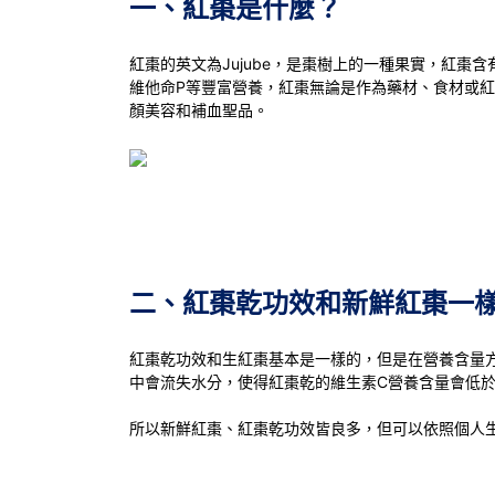
一、紅棗是什麼？
紅棗的英文為Jujube，是棗樹上的一種果實，紅棗
維他命P等豐富營養，紅棗無論是作為藥材、食材或
顏美容和補血聖品。
二、紅棗乾功效和新鮮紅棗一
紅棗乾功效和生紅棗基本是一樣的，但是在營養含量
中會流失水分，使得紅棗乾的維生素C營養含量會低
所以新鮮紅棗、紅棗乾功效皆良多，但可以依照個人