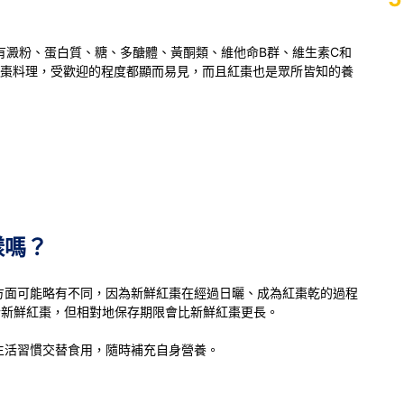
含有澱粉、蛋白質、糖、多醣體、黃酮類、維他命B群、維生素C和
紅棗料理，受歡迎的程度都顯而易見，而且紅棗也是眾所皆知的養
樣嗎？
方面可能略有不同，因為新鮮紅棗在經過日曬、成為紅棗乾的過程
於新鮮紅棗，但相對地保存期限會比新鮮紅棗更長。
生活習慣交替食用，隨時補充自身營養。