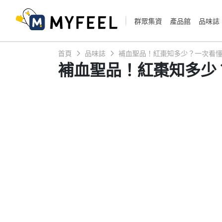
群眾集資
產品館
品味誌
首頁
品味誌
補血聖品！紅棗知多少？一次看
補血聖品！紅棗知多少