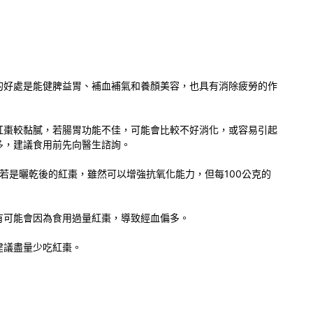
的好處是能健脾益胃、補血補氣和養顏美容，也具有消除疲勞的作
紅棗較黏膩，若腸胃功能不佳，可能會比較不好消化，或容易引起
多，建議食用前先向醫生諮詢。
，若是曬乾後的紅棗，雖然可以增強抗氧化能力，但每100公克的
有可能會因為食用過量紅棗，導致經血偏多。
建議盡量少吃紅棗。