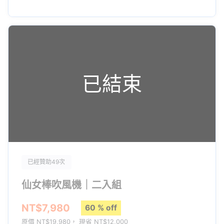
Acer 宏碁集團旗下生活家電
Acerpure
深深理解你的困擾
推出全新複合式美髮器
已結束
✦ 仙女棒造型吹風機 ✦
結合吹風機、離子夾、電捲棒等造型器
不只能吹乾頭髮，還能輕鬆做出各種造型
「變直、變捲、變玩美」
髮型隨意變換，打造女神級造型！
已經贊助49次
仙女棒吹風機｜二入組
NT$7,980
60 % off
不只是專業吹風機，更是美髮造型器！《仙女棒吹風機》吹風機性
原價 NT$19,980， 現省 NT$12,000