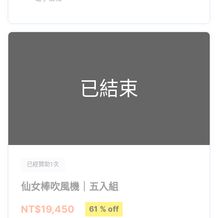
＊自動繞捲造型棒分為左向與右向，頭髮將會按箭頭方向旋入
▌ 《仙女棒吹風機》日常造型實測
已結束
已經贊助1次
仙女棒吹風機｜五入組
NT$19,450
61 % off