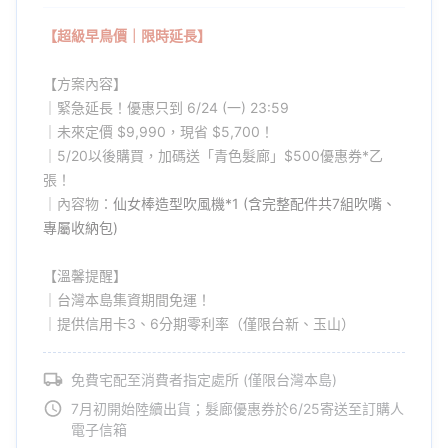
【超級早鳥價｜限時延長】
【方案內容】
什麼時候會需要簡單好看的造型？可能是日常上班，可能是和朋友
｜緊急延長！優惠只到 6/24 (一) 23:59
聚會，可能是外出旅行，甚至可能為了拍攝時下最流行的短影音！
｜未來定價 $9,990，現省 $5,700！
｜5/20以後購買，加碼送「青色髮廊」$500優惠券*乙
不想要披頭散髮，但好像也沒有到花錢上髮廊的必要，只是需要簡
張！
單快速的整理頭髮，美美出門！
｜內容物：
仙女棒造型吹風機*1 (含完整配件共7組吹嘴、
專屬收納包)
【溫馨提醒】
但是為了美美出門，我們需要買多少器具，應付每個不同的場合？
｜台灣本島集資期間免運！
｜提供信用卡3、6分期零利率（僅限台新、玉山）
可能需要用圓梳整理瀏海、用離子夾對抗自然捲、用電捲棒做出浪
漫捲髮......不僅需要買很多器具，能夠做出來的造型也有限......
免費宅配至消費者指定處所 (僅限台灣本島)
7月初開始陸續出貨；髮廊優惠券於6/25寄送至訂購人
電子信箱