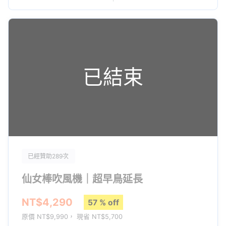
【3C專家專業評測】
已結束
已經贊助289次
仙女棒吹風機｜超早鳥延長
NT$4,290
【部落客專業開箱】
57 % off
原價 NT$9,990， 現省 NT$5,700