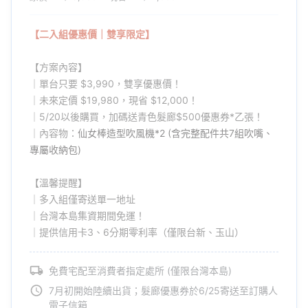
能絕不輸市售同級吹風機，能快速乾髮，還有領先業界的AI護髮模
式。建立在完美吹風機之上，還多了能做出各種造型的夢幻功能！
【二入組優惠價｜雙享限定】
【方案內容】
｜單台只要 $3,990，雙享優惠價！
｜未來定價 $19,980，現省 $12,000！
｜5/20以後購買，加碼送青色髮廊$500優惠券*乙張！
｜內容物：
仙女棒造型吹風機*2 (含完整配件共7組吹嘴、
專屬收納包)
【溫馨提醒】
｜多入組僅寄送單一地址
《仙女棒吹風機》包含7種造型配件，輕鬆變換髮型！不管是要整理
｜台灣本島集資期間免運！
瀏海、做出內彎髮尾，還是要對抗塌陷髮根或自然捲，甚至是想做
｜提供信用卡3、6分期零利率（僅限台新、玉山）
出浪漫捲髮，都可以用《仙女棒吹風機》一台輕鬆搞定！其中「自
動繞捲造型棒」是利用氣流自動吸附頭髮，比一般電捲棒還好用，
免費宅配至消費者指定處所 (僅限台灣本島)
手殘黨也能輕鬆上手！
7月初開始陸續出貨；髮廊優惠券於6/25寄送至訂購人
電子信箱