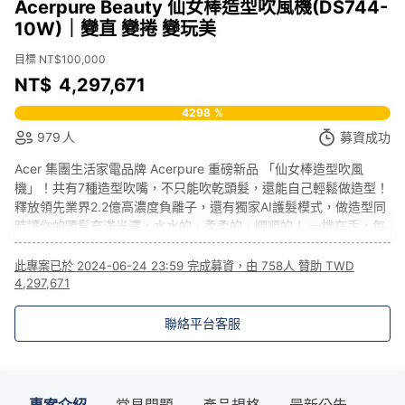
Acerpure Beauty 仙女棒造型吹風機(DS744-
10W)｜變直 變捲 變玩美
目標 NT$100,000
NT$
4,297,671
4298
%
979
人
募資成功
Acer 集團生活家電品牌 Acerpure 重磅新品 「仙女棒造型吹風
機」！共有7種造型吹嘴，不只能吹乾頭髮，還能自己輕鬆做造型！
釋放領先業界2.2億高濃度負離子，還有獨家AI護髮模式，做造型同
時讓你的頭髮充滿光澤，水水的、柔柔的、順順的！ 一機在手，每
天都能煥然登場！
此專案已於
2024-06-24 23:59
完成募資，由
758人
贊助
TWD
4,297,671
聯絡平台客服
專案介紹
常見問題
產品規格
最新公告