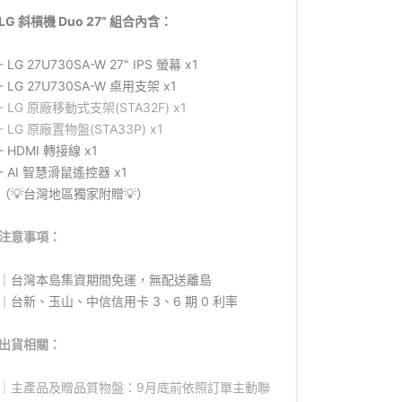
LG 斜槓機 Duo 27” 組合內含：
- LG 27U730SA-W 27" IPS 螢幕 x1
- LG 27U730SA-W 桌用支架 x1
- LG
原廠
移動式支架(STA32F) x1
- LG
原廠
置物盤(STA33P) x1
- HDMI 轉接線 x1
- AI 智慧滑鼠遙控器 x1
（💡台灣地區獨家附贈💡）
注意事項：
｜台灣本島集資期間免運，無配送離島
｜台新、玉山、中信信用卡 3、6 期 0 利率
出貨相關：
｜主產品及贈品質物盤：9月底前依照訂單主動聯