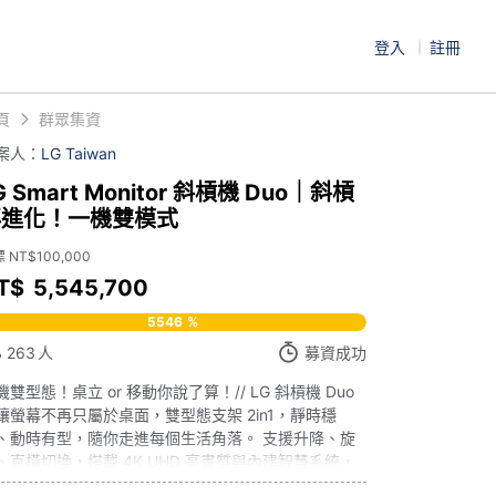
登入
註冊
頁
群眾集資
案人：
LG Taiwan
G Smart Monitor 斜槓機 Duo｜斜槓
再進化！一機雙模式
 NT$100,000
T$
5,545,700
5546
%
263
人
募資成功
機雙型態！桌立 or 移動你說了算！// LG 斜槓機 Duo
/ 讓螢幕不再只屬於桌面，雙型態支架 2in1，靜時穩
、動時有型，隨你走進每個生活角落。 支援升降、旋
、直橫切換，搭載 4K UHD 高畫質與內建智慧系統，
追劇、創作、遠端會議到多工工作，一台螢幕，承載你