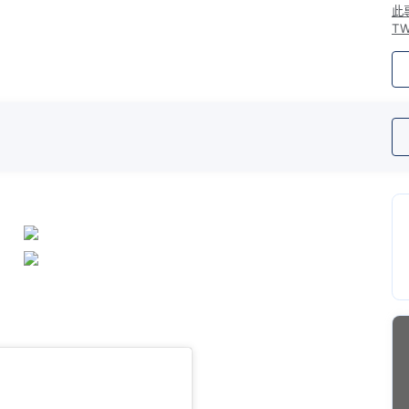
所
此
TW