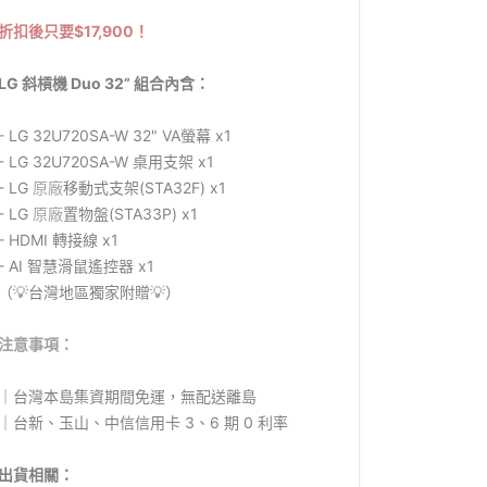
折扣後只要$17,900！
LG 斜槓機 Duo 32” 組合內含：
- LG 32U720SA-W 32" VA螢幕 x1
- LG 32U720SA-W 桌用支架 x1
- LG
原廠
移動式支架(STA32F) x1
- LG
原廠
置物盤(STA33P) x1
- HDMI 轉接線 x1
- AI 智慧滑鼠遙控器 x1
（💡台灣地區獨家附贈💡）
注意事項：
｜台灣本島集資期間免運，無配送離島
｜台新、玉山、中信信用卡 3、6 期 0 利率
出貨相關：