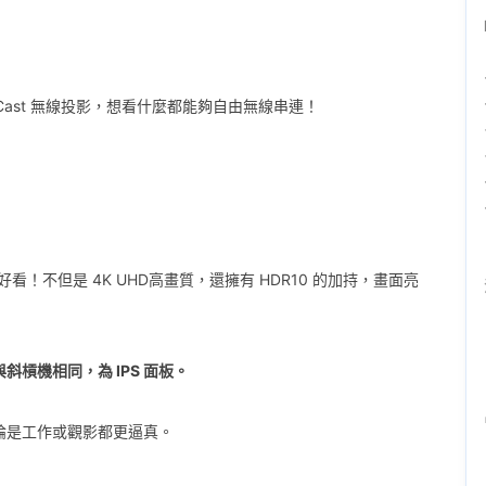
、Google Cast 無線投影，想看什麼都能夠自由無線串連！
好好看！不但是 4K UHD高畫質，還擁有 HDR10 的加持，畫面亮
則與斜槓機相同，為 IPS 面板。
論是工作或觀影都更逼真。