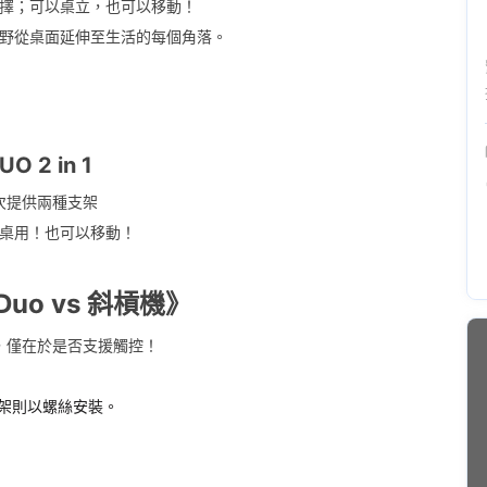
擇；可以桌立，也可以移動！
野從桌面延伸至生活的每個角落。
UO 2 in 1
次提供兩種支架
桌用！也可以移動！
uo vs 斜槓機》
，僅在於是否支援觸控！
支架則以螺絲安裝。