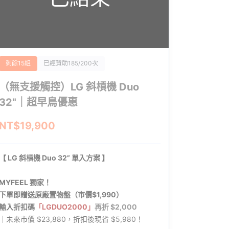
剩餘15組
已經贊助185/200次
（無支援觸控）LG 斜槓機 Duo
32"｜超早鳥優惠
NT$19,900
【
LG 斜槓機 Duo 32” 單入方案
】
MYFEEL 獨家！
下單即贈送原廠置物盤（市價$1,990）
輸入折扣碼
「LGDUO2000」
再折 $2,000
｜未來市價 $23,880，折扣後現省 $5,980！