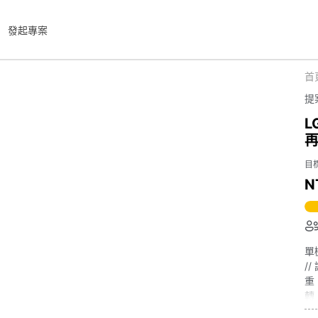
發起專案
首
提
L
目標
N
單
/
重
轉
從