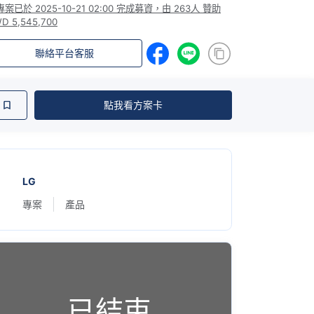
有日常可能！
專案已於
2025-10-21 02:00
完成募資，由
263人
贊助
D 5,545,700
聯絡平台客服
點我看方案卡
LG
專案
產品
已結束