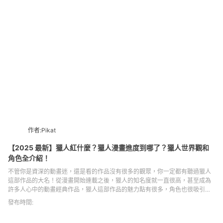
的獨語》角色跟劇情，新入坑也完全沒問題！
作者:Pikat
【2025 最新】獵人紅什麼？獵人漫畫進度到哪了？獵人世界觀和
角色全介紹！
不管你是資深的動畫迷，還是看的作品沒有很多的觀眾，你一定都有聽過獵人
這部作品的大名！從漫畫開始連載之後，獵人的知名度就一直很高，甚至成為
許多人心中的動畫經典作品，獵人這部作品的魅力點有很多，角色也很吸引
人，劇情的鋪墊和呈現上面也相當不錯，難怪大家會如此喜歡！如果你真的沒
發布時間:
看過獵人也沒關係，小編接下來幫大家整理了幾個大家對獵人常見的問題，也
會介紹一下裡面的經典角色們，就讓我們繼續看下去吧！