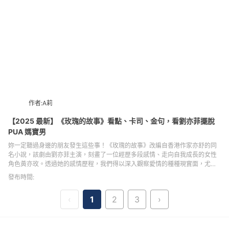
作者:A莉
【2025 最新】《玫瑰的故事》看點、卡司、金句，看劉亦菲擺脫
PUA 媽寶男
妳一定聽過身邊的朋友發生這些事！《玫瑰的故事》改編自香港作家亦舒的同
名小說，該劇由劉亦菲主演，刻畫了一位經歷多段感情、走向自我成長的女性
角色黃亦玫。透過她的感情歷程，我們得以深入觀察愛情的種種現實面，尤其
是在不斷學會愛自己、平衡愛與生活後所展現出的現代獨立女性之姿。本篇品
發布時間:
味誌將分享《玫瑰的故事》背景介紹、5大看點、演員角色介紹及金句分享等值
得一再回味的劇中亮點。
‹
1
2
3
›