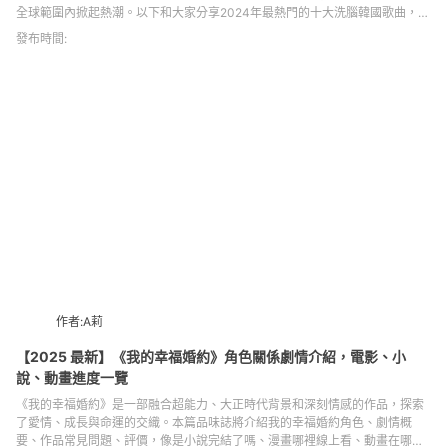
全球範圍內掀起熱潮。以下和大家分享2024年最熱門的十大洗腦韓國歌曲，讓
我們一起回顧2024年這些讓人中毒的旋律吧！
發布時間:
作者:A莉
【2025 最新】《我的幸福婚約》角色關係劇情介紹，電影、小
說、動畫進度一覽
《我的幸福婚約》是一部融合超能力、大正時代背景和深刻情感的作品，探索
了愛情、成長與命運的交織。本篇品味誌將介紹我的幸福婚約角色、劇情概
要、作品常見問題、評價，像是小說完結了嗎、漫畫哪裡線上看、動畫在哪看