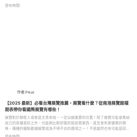
及真人版電影，還有《我的幸福婚約》的評價，為你揭開這部作品的魅力。喜
發布時間:
歡純愛、浪漫和風、超能力主題、灰姑娘劇情等元素的觀眾不容錯過！
作者:Pikat
【2025 最新】必看台灣展覽推薦，展覽看什麼？從南港展覽館檔
期表帶你看國際展覽有哪些！
展覽對於靜態人或者是文青來說，一定佔據重要的位置！除了展覽可能會集結
自己的各種喜好之外，也能夠比較舒服的逛街買東西，甚至會有更優惠的價
格，種種的優點都讓展覽成為不得不去的選項之一！不過當然也有可能是因為
某些授權的主題或者商品只能透過這種方式來台灣，接下來小編就幫大家整理
發布時間: