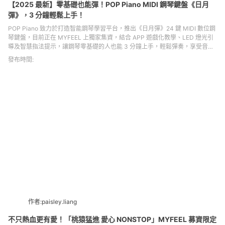
【2025 最新】零基礎也能彈！POP Piano MIDI 鋼琴鍵盤《日月
彈》，3 分鐘輕鬆上手！
POP Piano 致力於打造智能鋼琴學習平台，推出《日月彈》24 鍵 MIDI 數位鋼
琴鍵盤，目前正在 MYFEEL 上獨家集資，結合 APP 遊戲化教學、LED 燈光引
導及智慧指法提示，讓鋼琴零基礎的人也能 3 分鐘上手，輕鬆彈奏，享受音樂
樂趣。
發布時間:
作者:paisley.liang
不只熱血更有愛！「桃猿猛進 愛心 NONSTOP」MYFEEL 募資限定