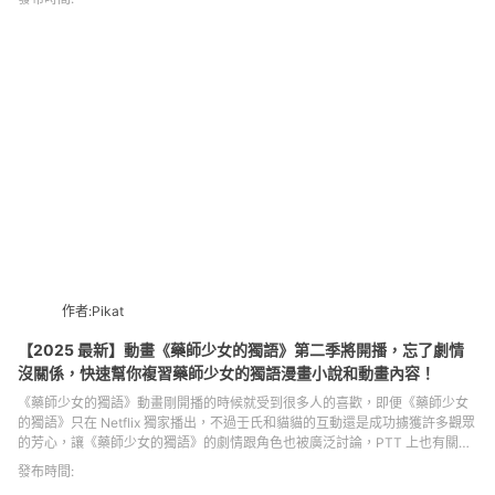
了 2025 即將舉辦的台灣展覽，如果想看大展覽的話，也可以先看一下南港展
覽館檔期表喔~
作者:Pikat
【2025 最新】動畫《藥師少女的獨語》第二季將開播，忘了劇情
沒關係，快速幫你複習藥師少女的獨語漫畫小說和動畫內容！
《藥師少女的獨語》動畫剛開播的時候就受到很多人的喜歡，即便《藥師少女
的獨語》只在 Netflix 獨家播出，不過壬氏和貓貓的互動還是成功擄獲許多觀眾
的芳心，讓《藥師少女的獨語》的劇情跟角色也被廣泛討論，PTT 上也有關於
羅漢、貓貓和壬氏之間三角戀的分析跟討論，內容滿有趣，不過如果你是完全
發布時間:
沒看過《藥師少女的獨語》的話也沒問題，小編今天會先簡單介紹《藥師少女