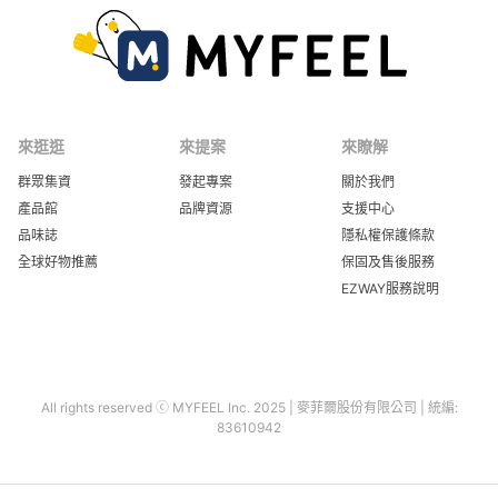
來逛逛
來提案
來瞭解
群眾集資
發起專案
關於我們
產品館
品牌資源
支援中心
品味誌
隱私權保護條款
全球好物推薦
保固及售後服務
EZWAY服務說明
All rights reserved ⓒ MYFEEL Inc. 2025 | 麥菲爾股份有限公司 | 統編:
83610942