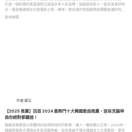
打造一個舒適的家庭劇院已成為許多人的目標。無論是與家人一起共享美好時
光，還是邀請朋友共度電影之夜，擁有一套合適的家庭劇院設備都能讓你的觀
影體驗更加完美。本次品味誌，小編將為各位介紹10款值得推薦的家庭劇院設
發布時間:
備，這些產品不僅性能卓越，還能讓你在家中輕鬆享受電影的魅力。讓我們一
起來看看這些不可錯過的選擇吧！
作者:舅公
【2025 推薦】回首 2024 最熱門十大韓國歌曲推薦，這些洗腦神
曲你絕對都聽過！
韓國音樂總是以其獨特的旋律和強烈的節奏，讓人一聽就難以忘懷。2024年，
韓國樂壇再次湧現出多首洗腦神曲，這些歌曲不僅在韓國本土大受歡迎，更在