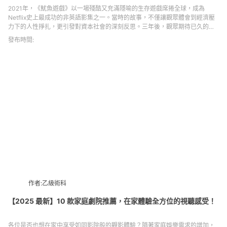
2021年，《魷魚遊戲》以一場殘酷又充滿隱喻的生存遊戲席捲全球，成為
Netflix史上最成功的非英語影集之一。當時的故事，不僅讓觀眾體會到經濟壓
力下的人性掙扎，更引發對資本社會的深刻反思。三年後，觀眾期待已久的
《魷魚遊戲2》終於在2024年12月26日重磅回歸。延續前作的成功，第二季將
發布時間:
視角拉得更廣，遊戲規模與挑戰全面升級，角色的選擇和命運也更具深度。
作者:乙級術科
【2025 最新】10 款家庭劇院推薦，在家體驗全方位的視聽感受！
各位是否也想在家中享受如同影院般的觀影體驗？隨著家庭娛樂需求的增加，