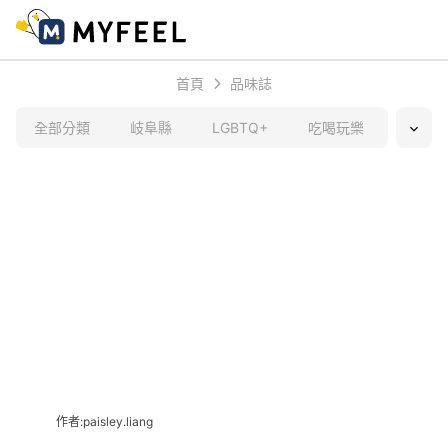
首頁
品味誌
全部分類
岐阜縣
LGBTQ+
吃喝玩樂
日本文
作者:paisley.liang