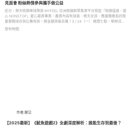
見面會 粉絲熱情參與攜手做公益
近日，樂天桃猿棒球隊與 MYFEEL 亞洲跨國群眾集資平台發起「桃猿猛進，愛
心 NONSTOP」愛心募資專案，義賣內容有球員、樂天女孩、應援團團長的限
量實戰球衣與比賽用具，總金額突破百萬！3 / 24（一） 晚間七點，舉辦活動
見面會，球迷、球員嗨翻全場。
發布時間:
作者:舅公
【2025最新】《魷魚遊戲2》全劇深度解析：誰能生存到最後？