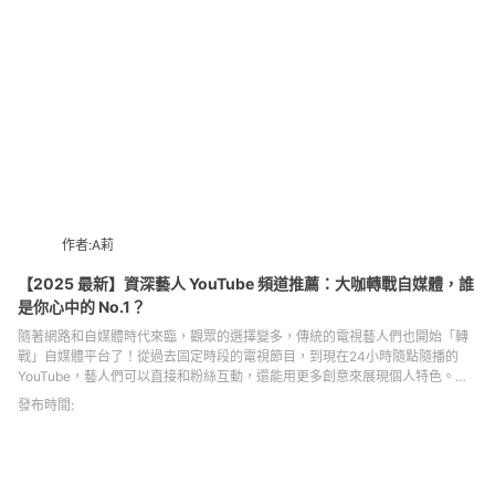
作者:A莉
【2025 最新】資深藝人 YouTube 頻道推薦：大咖轉戰自媒體，誰
是你心中的 No.1？
隨著網路和自媒體時代來臨，觀眾的選擇變多，傳統的電視藝人們也開始「轉
戰」自媒體平台了！從過去固定時段的電視節目，到現在24小時隨點隨播的
YouTube，藝人們可以直接和粉絲互動，還能用更多創意來展現個人特色。本
篇品味誌將解析為什麼電視藝人開始經營自媒體、分享3個資深藝人YouTube頻
發布時間:
道推薦，最後歸納出轉型自媒體成功的關鍵。