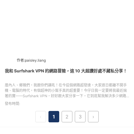
作者:paisley.liang
我和 Surfshark VPN 的網路冒險，這 10 大超讚好處不藏私分享！
厝內人、鄉親們，我跟你們講吼！在今這個網路超發達，大家逐日都離不開手
機、電腦的時代，有個超神的小幫手真的超重要！今仔日我一定要將我最近揣
著的寶——Surfshark VPN，好好跟大家分享一下，它到底幫我解決多少網路
上的煩惱，帶來多少超讚的好處！
發布時間:
‹
1
2
3
›