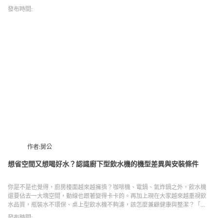
發布時間:
作者:舅公
想省空間又想喝好水？認識廚下型飲水機的機型差異與安裝條件
你是不是也覺得，廚房檯面越來越擁擠？咖啡機、電鍋、氣炸鍋之外，飲水機
還要佔去一大塊空間，動線也跟著變得卡卡的。再加上現在大家越來越重視飲
水品質，瓶裝水不環保、桌上型飲水機不夠濾，該怎麼兼顧健康與整潔？「廚
下型飲水機」就是在這樣的需求下逐漸受到關注的解決方案。它將主機安裝在
發布時間: