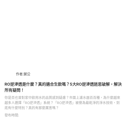
處用水——從洗澡到洗衣，從洗臉到清潔——都變得更柔和、更舒服。
作者:舅公
RO逆滲透是什麼？真的適合生飲嗎？5大RO逆滲透迷思破解，解決
所有疑問！
你是否也曾對家中飲用水的品質感到疑慮？市面上濾水器百百種，為什麼越來
越多人選擇「RO逆滲透」系統？「RO逆滲透」被譽為最乾淨的淨水技術，到
底有什麼特別？真的有那麼厲害嗎？
發布時間: