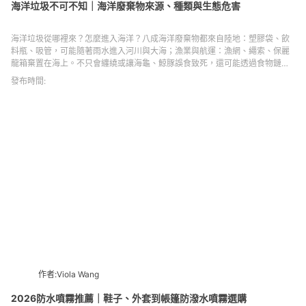
海洋垃圾不可不知｜海洋廢棄物來源、種類與生態危害
海洋垃圾從哪裡來？怎麼進入海洋？八成海洋廢棄物都來自陸地：塑膠袋、飲
料瓶、吸管，可能隨著雨水進入河川與大海；漁業與航運：漁網、繩索、保麗
龍箱棄置在海上。不只會纏繞或讓海龜、鯨豚誤食致死，還可能透過食物鏈，
威脅人類健康。
發布時間:
作者:Viola Wang
2026防水噴霧推薦｜鞋子、外套到帳篷防潑水噴霧選購