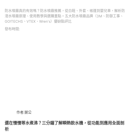
防水噴霧真的有效嗎？防水噴霧推薦，從白鞋、外套、帳篷到嬰兒車，解析防
潑水噴霧原理、使用教學與選購重點。五大防水噴霧品牌（3M、防御工事、
GO!TECHS、VTEX、Wren's）優缺點評比
發布時間:
作者:舅公
還在慢慢等水煮沸？三分鐘了解瞬熱飲水機，從功能到應用全面剖
析