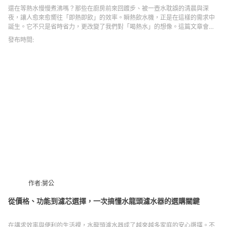
還在等熱水慢慢煮沸嗎？那些在廚房前來回踱步、被一壺水耽誤的清晨與深
夜，讓人愈來愈嚮往「即熱即飲」的效率。瞬熱飲水機，正是在這樣的需求中
誕生。它不只是省時省力，更改變了我們對「喝熱水」的想像。這篇文章會帶
你從運作原理、選購眉角，到常見誤解，一次理解為什麼它正悄悄成為現代家
發布時間:
庭的必備選擇。
作者:舅公
從價格、功能到濾芯選擇，一次搞懂水龍頭濾水器的選購關鍵
在講求效率與便利的生活裡，水龍頭濾水器成了越來越多家庭的安心選擇。不