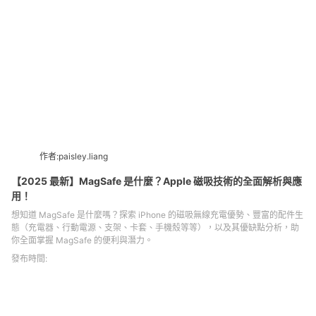
作者:paisley.liang
【2025 最新】MagSafe 是什麼？Apple 磁吸技術的全面解析與應
用！
想知道 MagSafe 是什麼嗎？探索 iPhone 的磁吸無線充電優勢、豐富的配件生
態（充電器、行動電源、支架、卡套、手機殼等等），以及其優缺點分析，助
你全面掌握 MagSafe 的便利與潛力。
發布時間: