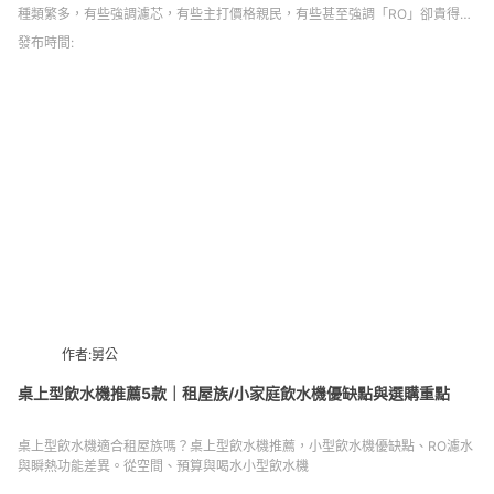
種類繁多，有些強調濾芯，有些主打價格親民，有些甚至強調「RO」卻貴得讓
人卻步。到底RO淨水器是什麼？它真的有那麼厲害嗎？又或者只是高價行銷話
發布時間:
術？這篇文章就要帶你搞懂——RO淨水器的濾水效果到底值不值得投資？有哪
些優缺點？又該怎麼挑選適合自己家庭的款式？文末我們也會推薦5款市面上熱
銷、實用的RO機型，讓你選得安心、喝得放心。
作者:舅公
桌上型飲水機推薦5款｜租屋族/小家庭飲水機優缺點與選購重點
桌上型飲水機適合租屋族嗎？桌上型飲水機推薦，小型飲水機優缺點、RO濾水
與瞬熱功能差異。從空間、預算與喝水小型飲水機