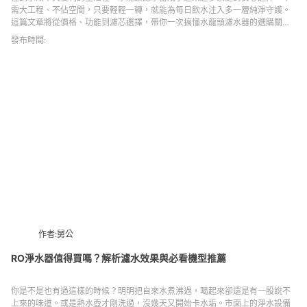
需大工程、不佔空間，只要輕輕一轉，就能為每日飲水注入多一層純淨守護。
這篇文章將從價格、功能到濾芯選擇，帶你一次搞懂水龍頭濾水器的選購關
鍵。
發布時間:
作者:舅公
RO淨水器值得買嗎？解析濾水效果與必看機型推薦
你是不是也有過這樣的時候？明明把自來水煮沸過，喝起來卻還是有一股說不
上來的味道。或是熱水壺才剛洗過，沒幾天又開始卡水垢。市面上的淨水設備