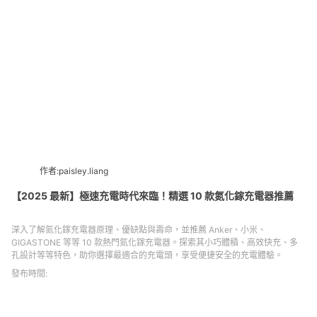
作者:paisley.liang
【2025 最新】極速充電時代來臨！精選 10 款氮化鎵充電器推薦
深入了解氮化鎵充電器原理、優缺點與壽命，並推薦 Anker、小米、
GIGASTONE 等等 10 款熱門氮化鎵充電器。探索其小巧體積、高效快充、多
孔設計等等特色，助你選擇最適合的充電頭，享受便捷安全的充電體驗。
發布時間: