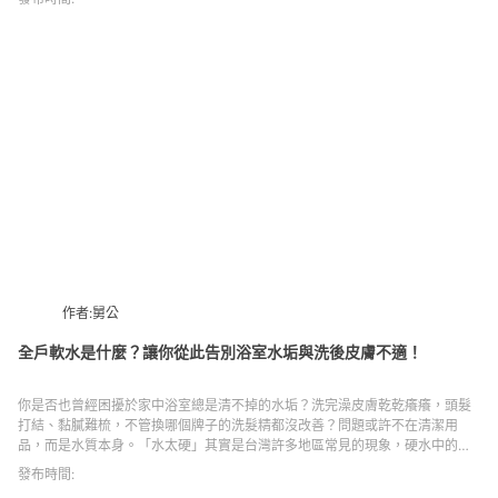
流理台下方，只留下簡潔的出水口，既節省空間，也讓廚房更清爽有序。搭配
高階過濾技術與瞬熱加熱功能，更是許多講究家庭的新選擇。
作者:舅公
全戶軟水是什麼？讓你從此告別浴室水垢與洗後皮膚不適！
你是否也曾經困擾於家中浴室總是清不掉的水垢？洗完澡皮膚乾乾癢癢，頭髮
打結、黏膩難梳，不管換哪個牌子的洗髮精都沒改善？問題或許不在清潔用
品，而是水質本身。「水太硬」其實是台灣許多地區常見的現象，硬水中的
鈣、鎂離子會在管線、熱水器、蓮蓬頭中形成水垢，也會影響皮膚與頭髮的狀
發布時間:
況。而所謂的「全戶軟水」系統，就是針對這類問題設計的解方：讓家中每一