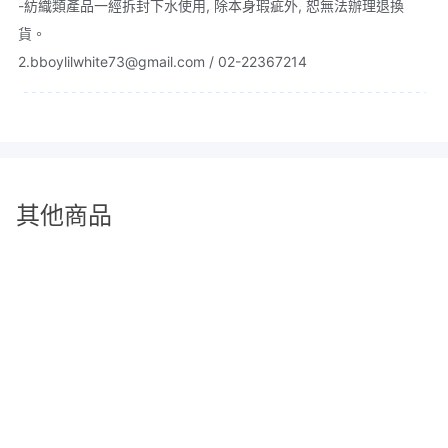
-紡織類產品一經拆封下水使用, 除本身瑕疵外, 恕無法辦理退換
貨。
2.bboylilwhite73@gmail.com / 02-22367214
其他商品