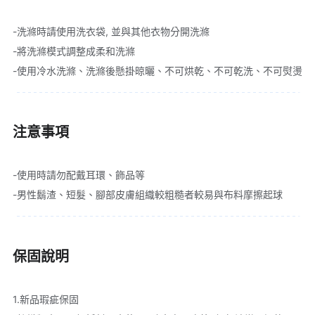
-洗滌時請使用洗衣袋, 並與其他衣物分開洗滌
-將洗滌模式調整成柔和洗滌
-使用冷水洗滌、洗滌後懸掛晾曬、不可烘乾、不可乾洗、不可熨燙
注意事項
-使用時請勿配戴耳環、飾品等
-男性鬍渣、短髮、腳部皮膚組織較粗糙者較易與布料摩擦起球
保固說明
1.新品瑕疵保固