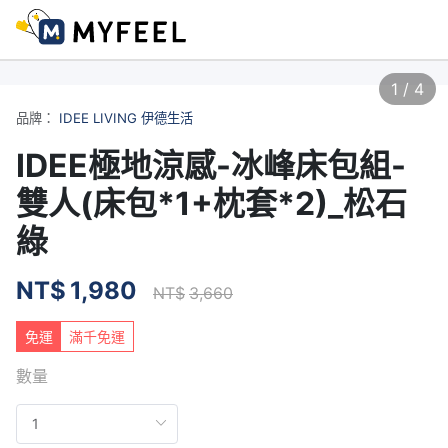
1
/
4
品牌：
IDEE LIVING 伊德生活
IDEE極地涼感-冰峰床包組-
雙人(床包*1+枕套*2)_松石
綠
NT$
1,980
NT$
3,660
免運
滿千免運
數量