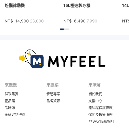
悠懶律動機
15L極速製冰機
14
NT$
14,900
23,000
NT$
6,490
7,990
NT
來逛逛
來提案
來瞭解
群眾集資
發起專案
關於我們
產品館
品牌資源
支援中心
品味誌
隱私權保護條款
全球好物推薦
保固及售後服務
EZWAY服務說明