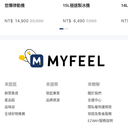
悠懶律動機
15L極速製冰機
14
NT$
14,900
23,000
NT$
6,490
7,990
NT
來逛逛
來提案
來瞭解
群眾集資
發起專案
關於我們
產品館
品牌資源
支援中心
品味誌
隱私權保護條款
全球好物推薦
保固及售後服務
EZWAY服務說明