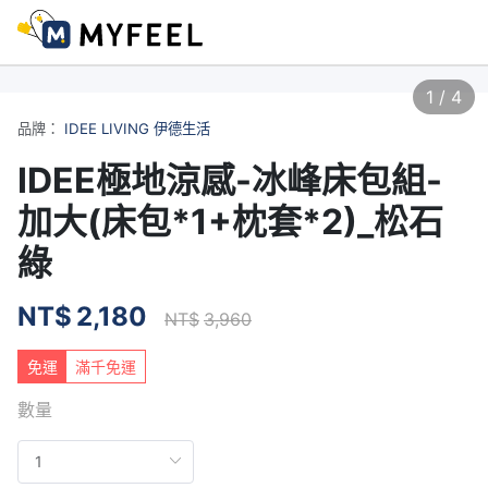
1
/
4
品牌：
IDEE LIVING 伊德生活
IDEE極地涼感-冰峰床包組-
加大(床包*1+枕套*2)_松石
綠
NT$
2,180
NT$
3,960
免運
滿千免運
數量