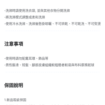
-洗滌時請使用洗衣袋, 並與其他衣物分開洗滌
-將洗滌模式調整成柔和洗滌
-使用冷水洗滌、洗滌後懸掛晾曬、不可烘乾、不可乾洗、不可熨燙
注意事項
-使用時請勿配戴耳環、飾品等
-男性鬍渣、短髮、腳部皮膚組織較粗糙者較易與布料摩擦起球
保固說明
1.新品瑕疵保固