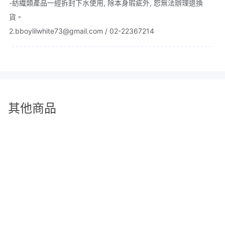
-紡織類產品一經拆封下水使用, 除本身瑕疵外, 恕無法辦理退換
貨。
2.bboylilwhite73@gmail.com / 02-22367214
其他商品