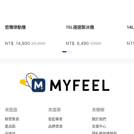
悠懶律動機
15L極速製冰機
14
NT$
14,900
23,000
NT$
6,490
7,990
NT
來逛逛
來提案
來瞭解
群眾集資
發起專案
關於我們
產品館
品牌資源
支援中心
品味誌
隱私權保護條款