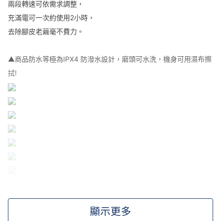
兩段轉速可依需求調整，
充滿電可一次約使用2小時，
去除腳皮老繭毫不費力。
▲商品防水等極為IPX4 防潑水設計，磨頭可水洗，機身可用濕布擦
拭!
顯示更多