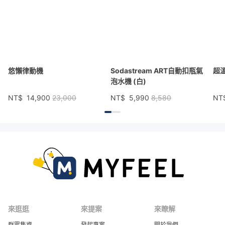
悠懶律動機
Sodastream ART自動扣瓶氣
超
泡水機 (白)
NT$
14,900
23,000
NT$
5,990
8,580
NT
來逛逛
來提案
來瞭解
群眾集資
發起專案
關於我們