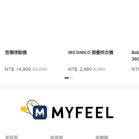
悠懶律動機
NICONICO 摺疊烘衣機
Ba
36
NT$
14,900
23,000
NT$
2,980
4,280
NT
來逛逛
來提案
來瞭解