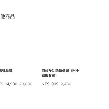
其他商品
懶律動機
煎炒多功能快煮鍋（附不
鏽鋼蒸籠）
T$
14,900
23,000
NT$
999
2,480