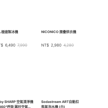
5L極速製冰機
NICONICO 摺疊烘衣機
T$
6,490
7,990
NT$
2,980
4,280
aby SHARP 空氣清淨機
Sodastream ART自動扣
360°呼吸 圓柱空氣清
瓶氣泡水機 (白)