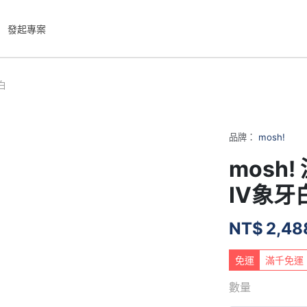
發起專案
白
品牌：
mosh!
mosh!
IV象牙
NT$
2,48
免運
滿千免運
數量