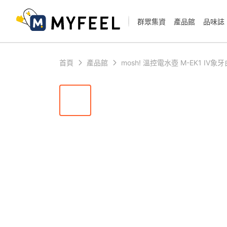
群眾集資
產品館
品味誌
首頁
產品館
mosh! 溫控電水壺 M-EK1 IV象牙