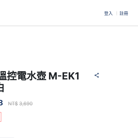
登入
註冊
 溫控電水壺 M-EK1
白
8
NT$
3,690