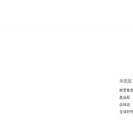
來逛逛
群眾集
產品館
品味誌
全球好