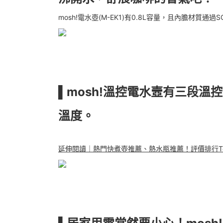
mosh!電水壺(M-EK1)有0.8L容量，且內膽材
▌mosh!溫控電水壼有三段
溫度。
延伸閱讀｜熱門快煮壺推薦、熱水瓶推薦！評價排行To