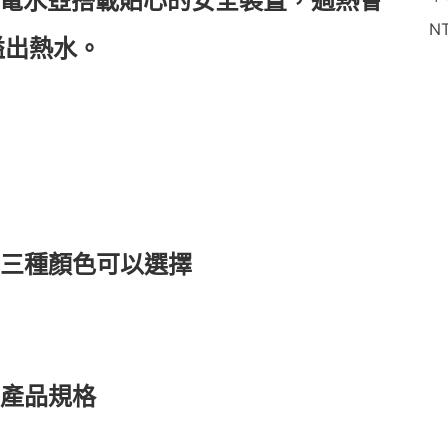
h!電水壺搭載貼心的安全裝置，過熱會
淨
N
溢出熱水。
)有三種顏色可以選擇
)的產品規格