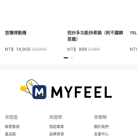
悠懶律動機
煎炒多功能快煮鍋（附不鏽鋼
15
蒸籠）
NT$
14,900
23,000
NT$
999
2,480
NT
來逛逛
來提案
來瞭解
群眾集資
發起專案
關於我們
產品館
品牌資源
支援中心