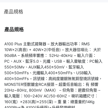
產品規格
▌高音靈動，低音沉穩，並不是那麼簡
產品規格
單！
A100 Plus 主動式揚聲器 – 放大器輸出功率：RMS
AIRPULSE A100 Plus主動式音箱(A100-W)的平面鋁絲帶號角高
10W×2(高音) + 40W×2(中低音) – 放大器信噪比： 大於
90dBA – 系統頻率響應： 52Hz-40kHz – 輸入介面：
音，並搭配18MM 高強度 MDF的箱體，讓音場寬廣，各種音樂都可
PC、AUX、藍牙5.0、光纖、USB – 輸入靈敏度：PC輸入
以沉浸其中！
550±50Mv、AUX輸入450±50mV、藍牙輸入
500±50mFFs、光纖輸入400±50mFFs、USB輸入
延伸閱讀｜2.1喇叭推薦！這3款讓你在家享受磅礡低音
400±50mFFs – 訊號線：高純度鍍銀無氧銅發燒訊號線，
MONSTER怪獸鍍金RCA接頭 – 超重低音輸出：有 頻響
20Hz~80Hz, 800mV（MAX） – 仰角墊：避震仰角墊 –
輸入電壓：100~240V AC/50-60HZ – 喇叭箱體尺寸：
160(寬）×283(高)×255(深) – 重 量：總重量約14Kg
A100Plus為 A100(升級版)+升級發燒線材