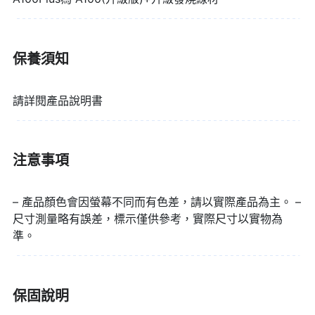
保養須知
▌通過認證的音質，感受親臨現場的震
請詳閱產品說明書
撼
AIRPULSE A100 Plus主動式音箱(A100-W) 有XMOS 多核處理器，
帶給您無損音質的完美播放體驗！
注意事項
– 產品顏色會因螢幕不同而有色差，請以實際產品為主。 –
尺寸測量略有誤差，標示僅供參考，實際尺寸以實物為
準。
▌多種方式連接，想在哪裡用都沒問
題！
保固說明