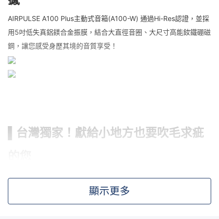
AIRPULSE A100 Plus主動式音箱(A100-W) 通過Hi-Res認證，並採
用5吋低失真鋁鎂合金振膜，結合大直徑音圈、大尺寸高能釹鐵硼磁
鋼，讓您感受身歷其境的音質享受！
▌台灣獨家！獻給小地方也要吹毛求疵
的您
AIRPULSE A100 Plus主動式音箱(A100-W) 使用升級版的美國
TRANSPARENT發燒線材、高純度鍍銀無氧銅發燒訊號線以及
顯示更多
MONSTER鍍金接頭，確保音質傳輸不受干擾。