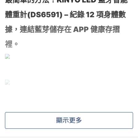
體重計(
DS6591
) – 紀錄 12 項身體數
據，連結藍芽儲存在 APP 健康存摺
裡。
▌嘿，你有在紀錄體重變化嗎？
顯示更多
站上體重計後，看到當下的體重數字，然後呢？KINYO 體重計
(
DS6591
) 連結藍芽後，可用專屬 APP 記憶每一次的測量記錄，讓
你回顧一週前、一個月前的體重變化。對正在增重或減重的你，