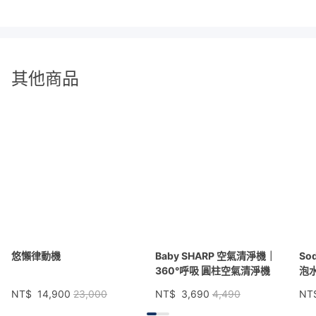
▌從單人貴族到 8 人大家庭，KINYO 藍
牙體重計(DS6591) APP 最多可記憶 8
其他商品
位家庭成員資料
同場加映｜檢視體重是掌握健康狀況最簡單的方法！人氣體重計、
體脂機推薦看這裡
悠懶律動機
Baby SHARP 空氣清淨機｜
So
▌水分、內臟脂肪、基礎代謝等 12 項健
360°呼吸 圓柱空氣清淨機
泡水
NT$
14,900
23,000
NT$
3,690
4,490
NT
康指標，都透過 KINYO LED 藍牙智能