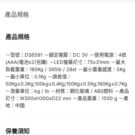
KINYO 藍牙體重計能夠更有效率掌握成效結果。
產品規格
產品規格
－型號：DS6591 －額定電壓：DC 3V －使用電源：4號
(AAA)電池x2(另購) －LED螢幕尺寸：75x31mm －最大
負載重量：180Kg / 395lb / 28st －最小重量感度：5Kg
－最小單位：0.1Kg －誤差值：
▌除了體重數字，KINYO LED 藍牙智能
50Kg±0.3Kg;100kg±0.4Kg;150Kg±0.5Kg;180Kg±0.7Kg
－測量單位：kg / lb －材質：鋼化玻璃 / ABS塑料 －產品
體重計(
DS6591
) 為你提供多項身體數
尺寸：W300xH300xD22 mm －產品重量：1500 g －產
地：中國
據指標，深度分析你的健康。
同場加映｜5款人氣體脂計推薦、體重計推薦
保養須知