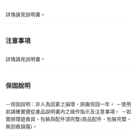
詳情請見說明書。
注意事項
▌在智慧科技的時代，KINYO 體重機專
詳情請見說明書。
屬的手機 APP 如同健康存摺，打開手
機連結藍牙後，即能一手掌握過往的健
保固說明
康紀錄狀況。
－保固說明：非人為因素之損壞，原廠保固一年。 －使用
前請確實遵從產品說明書內之操作指示及注意事項。 －如
需辦理退換貨，包裝與配件須完整(商品配件、包裝完整，
無刮痕損傷)。