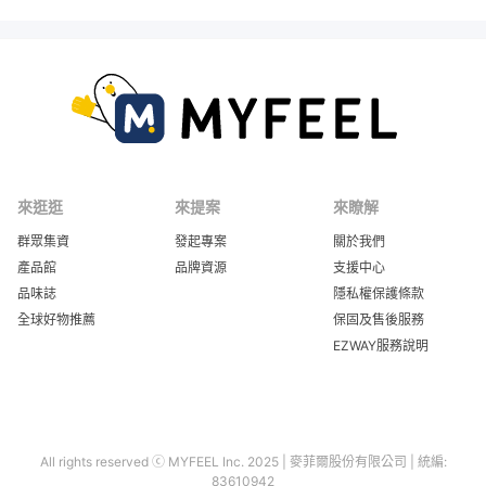
體重計(DS6591) 計算出來了！
來逛逛
來提案
來瞭解
群眾集資
發起專案
關於我們
▌KINYO LED 藍牙智能體重計
產品館
品牌資源
支援中心
品味誌
隱私權保護條款
(DS6591) 不求複雜，而是在每個細節
全球好物推薦
保固及售後服務
EZWAY服務說明
做到完善。
All rights reserved ⓒ MYFEEL Inc. 2025 | 麥菲爾股份有限公司 | 統編:
83610942