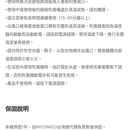
–使用時應注意避免將頭髮捲入後部的進風口。

–使用中或使用後的磁吸吹風嘴處於高溫狀態，請勿觸摸。

–請注意避免長時間連續使用（15-30分鐘以上)

–出風口被堵塞或進風口積有灰塵形成高溫後，吹風機會因為溫控
器的啟動而自動斷電，請拔起電源插頭，等待溫度下降，進行灰塵
清潔後再使用。

–請勿用於吹甘衣服、鞋子，以免衣物堵住出風口，導致機體內部
溫度過高引發火災。

–在浴室內使用吹風機時，由於接近水處，故使用完畢後應取下插
頭，否則吹風機斷電亦有可能發生危險。

–產品不使用時，請拔下電源插頭。
保固說明
本機保固1年，由NICONICO台灣總代理負責售後保固。
