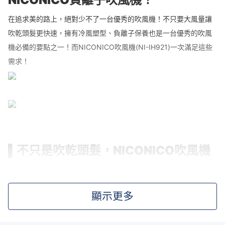
在追求美的路上，絕對少不了一台優秀的吹風機！不只要大風量讓
吹乾頭髮更快速，擁有冷風塑型、負離子保養也是一台優秀的吹風
機必備的要點之一！而NICONICO吹風機(NI-IH921)一次滿足這些
需求！
▌不只是吹乾頭髮，NICONICO吹風機
(NI-IH921)同時保養秀髮！
NICONICO美型負離子吹風機，以高含量負離子抑制毛髮上的靜
顯示更多
電，收服亂翹的髮絲，實現柔順秀髮的想像！