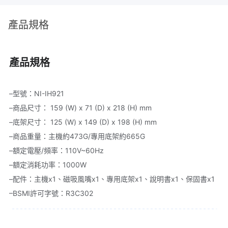
產品規格
產品規格
–型號：NI-IH921

▌兩段式大風量設計ｘ冷熱風雙溫切
–商品尺寸： 159 (W) x 71 (D) x 218 (H) mm

–底架尺寸： 125 (W) x 149 (D) x 198 (H) mm

換，依照需求吹髮和塑型！
–商品重量：主機約473G/專用底架約665G

–額定電壓/頻率：110V~60Hz

延伸閱讀｜任何髮質適用、輕鬆吹出秀髮天使光的吹風機選購推薦
–額定消耗功率：1000W

–配件：主機x1、磁吸風嘴x1、專用底架x1、說明書x1、保固書x1

–BSMI許可字號：R3C302