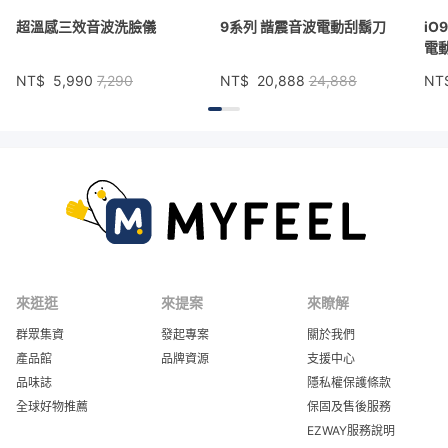
超溫感三效音波洗臉儀
9系列 諧震音波電動刮鬍刀
iO
電
NT$
5,990
7,290
NT$
20,888
24,888
NT
來逛逛
來提案
來瞭解
群眾集資
發起專案
關於我們
產品館
品牌資源
支援中心
品味誌
隱私權保護條款
全球好物推薦
保固及售後服務
EZWAY服務說明