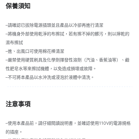
保養須知
–請確認已拔除電源插頭並且產品以冷卻再進行清潔

▌附贈NICONICO負離子吹風機(NI-
–將機身外部使用乾淨的布擦拭，若有擦不掉的髒污，則以擰乾的
濕布擦拭

IH921)專用腳架，騰出雙手讓裝扮更效
–進、出風口可使用棉花棒清潔

率、更省時！
–嚴禁使用硬質刷具及化學劑揮發性溶劑（汽油、香蕉油等）、鹼
性肥皂水等來擦拭機體，以免造成損壞或故障。

–不可將本產品以水沖洗或浸泡於液體中清洗。
注意事項
▌讓質感直線上升的磁吸風嘴設計，調
–使用本產品前，請仔細閱讀說明書，並確認使用110V的電源規格
整角度更方便！
的插座。
