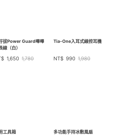
好拔Power Guard嗶嗶
Tia-One入耳式線控耳機
長線（白）
T$
1,650
1,780
NT$
990
1,980
用工具箱
多功能手持冰敷風扇