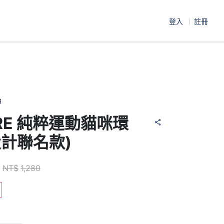
登入
註冊
g
URE 純粹運動貓咪環
設計聯名款)
NT$
1,280