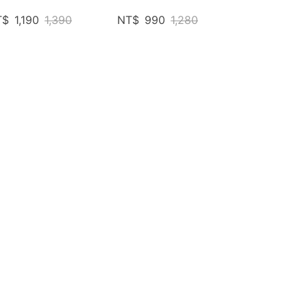
T$
1,190
1,390
NT$
990
1,280