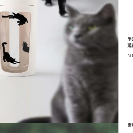
準
延
N
家