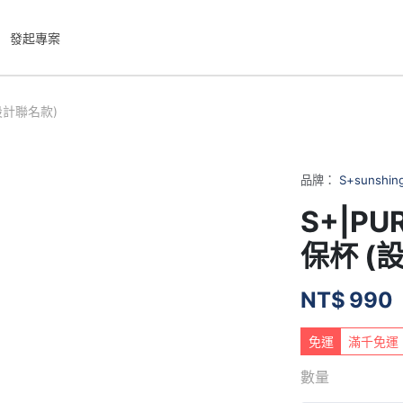
發起專案
設計聯名款)
品牌：
S+sunshin
S+|P
保杯 (
NT$
990
免運
滿千免運
數量