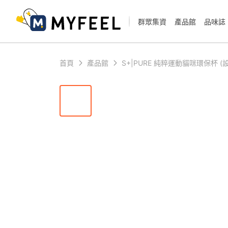
群眾集資
產品館
品味誌
首頁
產品館
S+|PURE 純粹運動貓咪環保杯 (