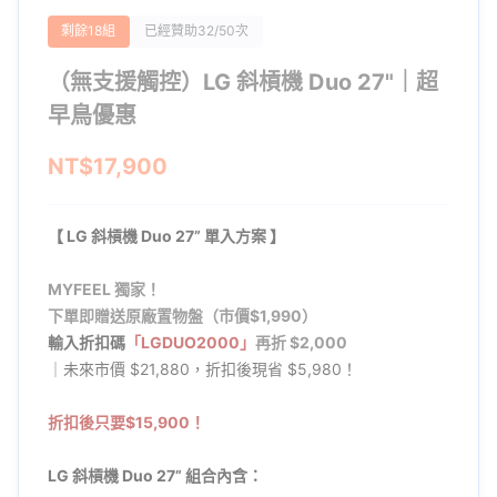
剩餘18組
已經贊助32/50次
（無支援觸控）LG 斜槓機 Duo 27"｜超
早鳥優惠
NT$17,900
【
LG 斜槓機 Duo 27” 單入方案
】
MYFEEL 獨家！
下單即贈送原廠置物盤（市價$1,990）
輸入折扣碼
「LGDUO2000」
再折 $2,000
｜未來市價 $21,880，折扣後現省 $5,980！
折扣後只要$15,900！
LG 斜槓機 Duo 27” 組合內含：