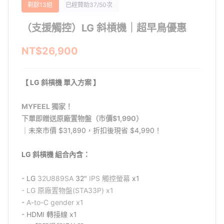
剩餘13組
已經贊助37/50次
（支援觸控）LG 斜槓機｜超早鳥優惠
NT$26,900
【
LG 斜槓機 單入方案
】
MYFEEL 獨家！
下單即贈送原廠置物盤（市價$1,990）
｜未來市價 $31,890，折扣後現省 $4,990！
LG 斜槓機 組合內含：
- LG
32U889SA
32"
IPS 觸控螢幕
x1
- LG
原廠
置物盤(STA33P) x1
-
A-to-C gender x1
- HDMI 轉接線 x1