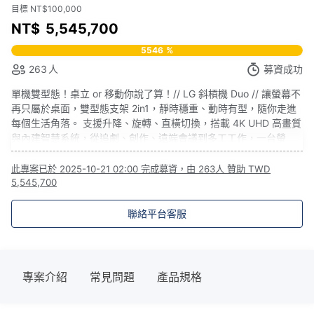
目標 NT$100,000
NT$
5,545,700
5546
%
263
人
募資成功
單機雙型態！桌立 or 移動你說了算！// LG 斜槓機 Duo // 讓螢幕不
再只屬於桌面，雙型態支架 2in1，靜時穩重、動時有型，隨你走進
每個生活角落。 支援升降、旋轉、直橫切換，搭載 4K UHD 高畫質
與內建智慧系統，從追劇、創作、遠端會議到多工工作，一台螢
幕，承載你所有日常可能！
此專案已於
2025-10-21 02:00
完成募資，由
263人
贊助
TWD
5,545,700
聯絡平台客服
專案介紹
常見問題
產品規格