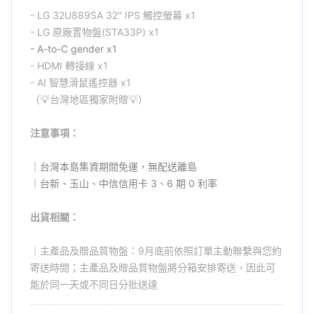
- LG
32U889SA
32"
IPS 觸控螢幕
x1
- LG
原廠
置物盤(STA33P) x1
- A-to-C gender x1
- HDMI 轉接線 x1
- AI 智慧滑鼠遙控器 x1
（💡台灣地區獨家附贈💡）
注意事項：
｜台灣本島集資期間免運，無配送離島
｜台新、玉山、中信信用卡 3、6 期 0 利率
出貨相關：
｜主產品及贈品質物盤：9月底前依照訂單主動聯繫與您約
寄送時間；主產品及贈品質物盤將分箱安排寄送，因此可
能於同一天或不同日分批送達