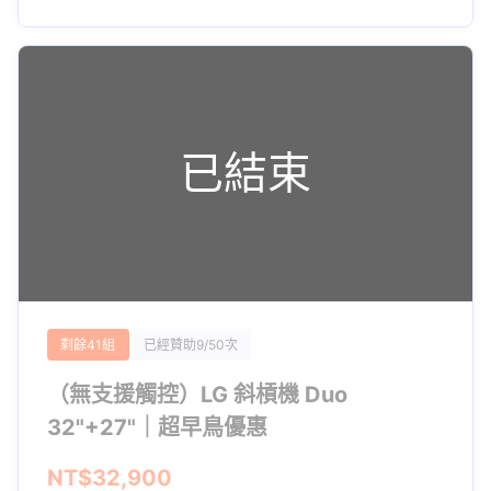
已結束
剩餘41組
已經贊助9/50次
（無支援觸控）LG 斜槓機 Duo
32"+27"｜超早鳥優惠
NT$32,900