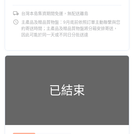
台灣本島集資期間免運，無配送離島
主產品及贈品質物盤：9月底前依照訂單主動聯繫與您
約寄送時間；主產品及贈品質物盤將分箱安排寄送，
因此可能於同一天或不同日分批送達
已結束