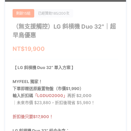
剩餘15組
已經贊助185/200次
（無支援觸控）LG 斜槓機 Duo 32"｜超
早鳥優惠
NT$19,900
【
LG 斜槓機 Duo 32” 單入方案
】
MYFEEL 獨家！
下單即贈送原廠置物盤（市價$1,990）
輸入折扣碼
「LGDUO2000」
再折 $2,000
｜未來市價 $23,880，折扣後現省 $5,980！
折扣後只要$17,900！
LG 斜槓機 Duo 32” 組合內含：