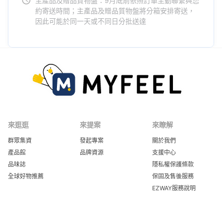
主產品及贈品質物盤：9月底前依照訂單主動聯繫與您
約寄送時間；主產品及贈品質物盤將分箱安排寄送，
因此可能於同一天或不同日分批送達
來逛逛
來提案
來瞭解
群眾集資
發起專案
關於我們
產品館
品牌資源
支援中心
品味誌
隱私權保護條款
全球好物推薦
保固及售後服務
EZWAY服務說明