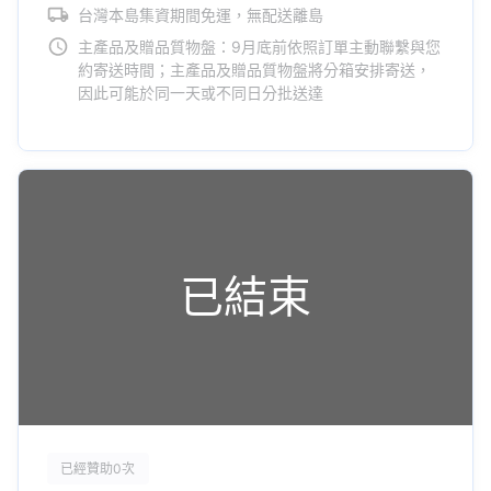
台灣本島集資期間免運，無配送離島
主產品及贈品質物盤：9月底前依照訂單主動聯繫與您
約寄送時間；主產品及贈品質物盤將分箱安排寄送，
因此可能於同一天或不同日分批送達
已結束
已經贊助0次