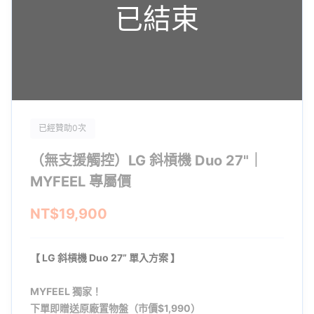
已結束
已經贊助0次
（無支援觸控）LG 斜槓機 Duo 27"｜
MYFEEL 專屬價
NT$19,900
【
LG 斜槓機 Duo 27” 單入方案
】
MYFEEL 獨家！
下單即贈送原廠置物盤（市價$1,990）