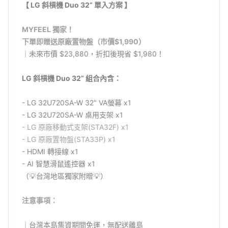
【
LG 斜槓機 Duo 32” 單入方案
】
MYFEEL 獨家！
下單即贈送原廠置物盤（市價$1,990）
｜未來市價 $23,880，折扣後現省 $1,980！
LG 斜槓機 Duo 32” 組合內含：
- LG 32U720SA-W 32" VA螢幕 x1
- LG 32U720SA-W 桌用支架 x1
- LG
原廠
移動式支架(STA32F) x1
- LG
原廠
置物盤(STA33P) x1
- HDMI 轉接線 x1
- AI 智慧滑鼠遙控器 x1
（💡台灣地區獨家附贈💡）
注意事項：
｜台灣本島集資期間免運，無配送離島