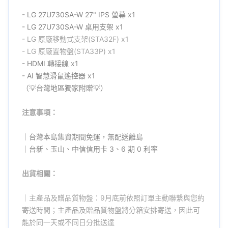
- LG 27U730SA-W 27" IPS 螢幕 x1
- LG 27U730SA-W 桌用支架 x1
- LG
原廠
移動式支架(STA32F) x1
- LG
原廠
置物盤(STA33P) x1
- HDMI 轉接線 x1
- AI 智慧滑鼠遙控器 x1
（💡台灣地區獨家附贈💡）
注意事項：
｜台灣本島集資期間免運，無配送離島
｜台新、玉山、中信信用卡 3、6 期 0 利率
出貨相關：
｜主產品及贈品質物盤：9月底前依照訂單主動聯繫與您約
寄送時間；主產品及贈品質物盤將分箱安排寄送，因此可
能於同一天或不同日分批送達