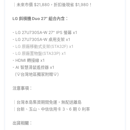
｜未來市價 $21,880，折扣後現省 $1,980！
LG 斜槓機 Duo 27” 組合內含：
- LG 27U730SA-W 27" IPS 螢幕 x1
- LG 27U730SA-W 桌用支架 x1
- LG
原廠
移動式支架(STA32F) x1
- LG
原廠
置物盤(STA33P) x1
- HDMI 轉接線 x1
- AI 智慧滑鼠遙控器 x1
（💡台灣地區獨家附贈💡）
注意事項：
｜台灣本島集資期間免運，無配送離島
｜台新、玉山、中信信用卡 3、6 期 0 利率
出貨相關：