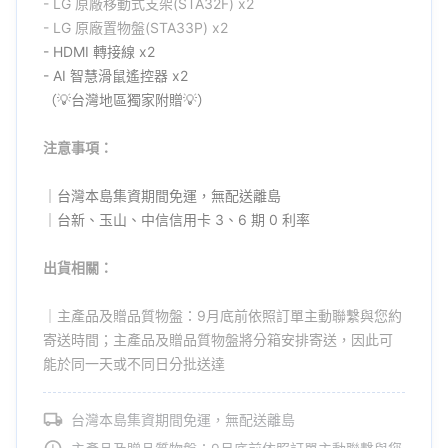
- LG
原廠
移動式支架(STA32F) x2
- LG
原廠
置物盤(STA33P) x2
- HDMI 轉接線 x2
- AI 智慧滑鼠遙控器 x2
（💡台灣地區獨家附贈💡）
注意事項：
｜台灣本島集資期間免運，無配送離島
｜台新、玉山、中信信用卡 3、6 期 0 利率
出貨相關：
｜主產品及贈品質物盤：9月底前依照訂單主動聯繫與您約
寄送時間；主產品及贈品質物盤將分箱安排寄送，因此可
能於同一天或不同日分批送達
台灣本島集資期間免運，無配送離島