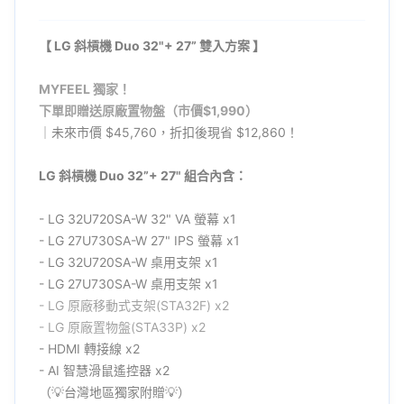
【
LG 斜槓機 Duo 32"+ 27” 雙入方案
】
MYFEEL 獨家！
下單即贈送原廠置物盤（市價$1,990）
｜未來市價 $45,760，折扣後現省 $12,860！
LG 斜槓機 Duo 32”+ 27" 組合內含：
- LG 32U720SA-W 32" VA 螢幕 x1
- LG 27U730SA-W 27" IPS 螢幕 x1
- LG 32U720SA-W 桌用支架 x1
- LG 27U730SA-W 桌用支架 x1
- LG
原廠
移動式支架(STA32F) x2
- LG
原廠
置物盤(STA33P) x2
- HDMI 轉接線 x2
- AI 智慧滑鼠遙控器 x2
（💡台灣地區獨家附贈💡）