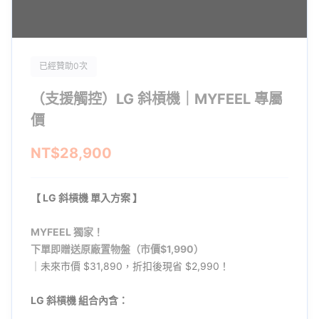
已經贊助0次
（支援觸控）LG 斜槓機｜MYFEEL 專屬
價
NT$28,900
【
LG 斜槓機 單入方案
】
MYFEEL 獨家！
下單即贈送原廠置物盤（市價$1,990）
｜未來市價 $31,890，折扣後現省 $2,990！
LG 斜槓機 組合內含：