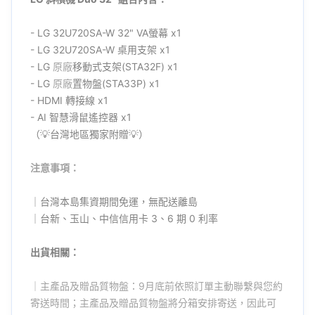
- LG 32U720SA-W 32" VA螢幕 x1
- LG 32U720SA-W 桌用支架 x1
- LG
原廠
移動式支架(STA32F) x1
- LG
原廠
置物盤(STA33P) x1
- HDMI 轉接線 x1
- AI 智慧滑鼠遙控器 x1
（💡台灣地區獨家附贈💡）
注意事項：
｜台灣本島集資期間免運，無配送離島
｜台新、玉山、中信信用卡 3、6 期 0 利率
出貨相關：
｜主產品及贈品質物盤：9月底前依照訂單主動聯繫與您約
寄送時間；主產品及贈品質物盤將分箱安排寄送，因此可