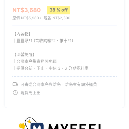
送「強化輪」
NT$3,680
38 % off
強化輪為橡膠材質，具備高強度鍍鋅輪軸，擁有更高承載力與耐用
原價 NT$5,980， 現省 NT$2,300
性；升級轉向軸，可以 360 度旋轉，恣意改變行動方向；同時增高
輪子與地面距離，能夠克服柏油路、石板地、草地、泥地等更多戶
【內容物】
外地形。
｜疊疊獸*1 (含收納箱*2、推車*1)
【溫馨提醒】
｜台灣本島集資期間免運
｜提供台新、玉山、中信 3、6 分期零利率
可寄送台灣本島與離島，離島會有額外運費
現貨馬上出
《疊疊獸》能為空間折腰，超薄收納設