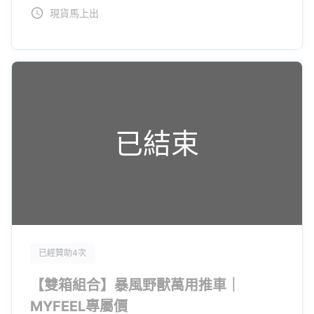
現貨馬上出
《疊疊獸》百變型態，想疊就疊！
收納箱模組化設計，讓你自由疊加。板車、單層推車、雙層推車，
多種型態任你變化！
已結束
《疊疊獸》靈活萬向輪，推拉超滑順！
採用全方位萬向輪，推起來非常古溜，載重物也不會失去方向性！
已經贊助4次
🔥最強輪子配套：集資期間下單，再贈
【雙箱組合】暴風野獸萬用推車｜
MYFEEL專屬價