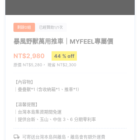
《疊疊獸》
暴風野獸萬用推車
剩餘0組
已經贊助1/1次
暴風野獸萬用推車｜MYFEEL專屬價
大食量載物，超敏捷背負！
什麼都可以裝，搬運物品靠它就夠！
NT$2,980
44 % off
原價 NT$5,280， 現省 NT$2,300
【內容物】
｜疊疊獸*1 (含收納箱*1、推車*1)
超會吃 x 超會揹 x 可以折 x 可以疊
【溫馨提醒】
｜台灣本島集資期間免運
《疊疊獸》不只擁有巨大食量、強大負重力，
｜提供台新、玉山、中信 3、6 分期零利率
還可以折可以疊，收納箱與推車本體還可以拆開，
堪稱
最彈性最自由
的推車！
可寄送台灣本島與離島，離島會有額外運費