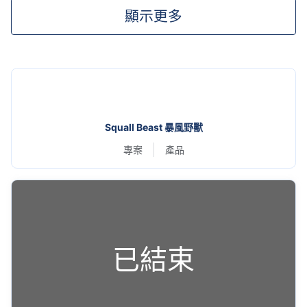
顯示更多
Squall Beast 暴風野獸
辦活動、外拍攝影，器材又多又重？
專案
產品
全家出遊野餐、釣魚、露營，超多裝備需要帶？
到大賣場、魚市採買，大補貨卻搬不回家？
已結束
Squall Beast 暴風野獸
推出
2024 全新款大容量推車