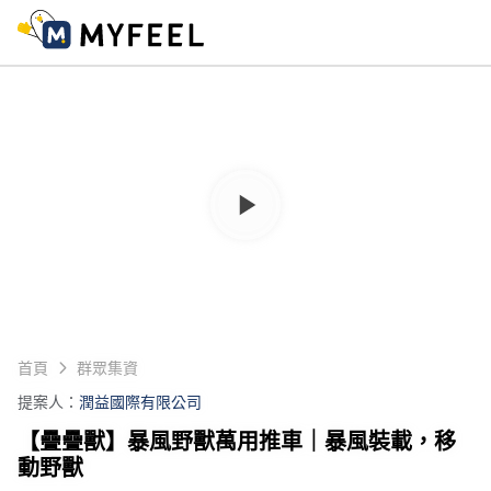
首頁
群眾集資
提案人：
潤益國際有限公司
【疊疊獸】暴風野獸萬用推車｜暴風裝載，移
動野獸