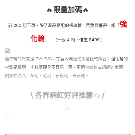
🔥
限量加碼
🔥
強
前
2
00 組下單，除了產品標配的標準輪，再免費獲得一組「
化輪
」
！
（一組 4 顆，
價值 $499
）
標準輪的材質是 PV+PVC，在室內地板使用會比較靜音；
強化輪的
材質是橡膠，比較堅硬且不容易卡草，更
適合鬆軟或崎嶇的地面，
例如柏油路、草地、泥地、石板地、碎石地。
\ 各界網紅好評推薦
👍
/