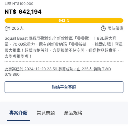
目標 NT$100,000
NT$
642,194
642
%
205
人
限時優惠
Squall Beast 暴風野獸推出全新款推車「疊疊獸」！88L超大容
量、70KG承重力，還有創新收納箱「疊疊設計」，挑戰市場上容量
最大推車！超薄收納設計，方便攜帶不佔空間。運送物品超實用，
去到哪推到哪！
此專案已於
2024-12-20 23:59
募資成功，由
225人
贊助
TWD
679,860
聯絡平台客服
專案介紹
常見問題
產品規格