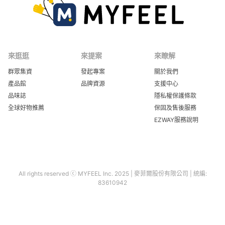
來逛逛
來提案
來瞭解
群眾集資
發起專案
關於我們
產品館
品牌資源
支援中心
品味誌
隱私權保護條款
全球好物推薦
保固及售後服務
EZWAY服務說明
All rights reserved ⓒ MYFEEL Inc. 2025 | 麥菲爾股份有限公司 | 統編:
83610942