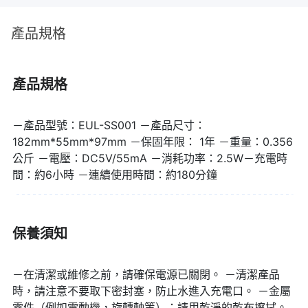
產品規格
▌強悍耐用集結一身，300RPM大扭力
產品規格
ｘ3 小時高續航ｘIPX7防水ｘ4 種清潔
－產品型號：EUL-SS001 －產品尺寸：
182mm*55mm*97mm －保固年限： 1年 －重量：0.356
刷頭，有樂紛小刷刷電動清潔刷拯救你
公斤 －電壓：DC5V/55mA －消耗功率：2.5W ​​－充電時
間：約6小時 －連續使用時間：約180分鐘
的廚房清潔噩夢！
延伸閱讀｜有樂紛電動清潔刷家族開箱評比！
保養須知
－在清潔或維修之前，請確保電源已關閉。 －清潔產品
時，請注意不要取下密封塞，防止水進入充電口。 －金屬
零件（例如電動機，旋轉軸等）：請用乾淨的乾布擦拭。