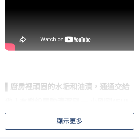
▌廚房裡頑固的水垢和油漬，通通交給
他！有樂紛電動清潔刷 — 小刷刷(EUL-
SS001)，讓廚房清潔變得超省力！
顯示更多