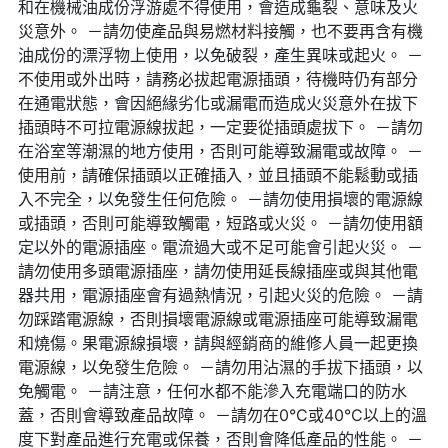
▌附贈 4 款專業刷頭，一日三餐的碗
和在機械油成份浮游處不得使用，會造成龜裂、意味及火
災意外。 －請勿使產品與易燃材料接觸，也不要再含有機
盤、噴滿油漬的家電內裡、累積油垢的
油成份的漂浮物上使用，以免破裂，產生異味或起火。 －
不使用或外出時，請務必拔起電源插頭，待機時仍有部分
瓦斯爐、難以清除的水龍頭水垢 — 麻
在通電狀態，會因絕緣劣化或漏電而造成火災意外在拔下
插頭時不可拉電源線拔起，一定要從插頭處拔下。 －請勿
煩的清潔工事都由有樂紛小刷刷搞定
在浴室等潮濕的地方使用，否則可能導致漏電或故障。 －
使用前，請確保插頭以正確插入，並且插頭不能鬆動或插
了！
入不完全，以免發生任何危險。 －請勿使用損壞的電源線
或插頭，否則可能導致觸電，短路或火災。 －請勿使用額
定以外的電源插座。電流過大或不足可能會引起火災。 －
請勿使用多頭電源插座，請勿使用延長線插座或與其他電
器共用，電源插座會有過熱情況，引起火災的危險。 －請
勿踩踏電源線，否則損壞電源線或電源插座可能導致漏電
和燒傷。果電源線損壞，請與經銷商的維修人員一起更換
電源線，以免發生危險。 －請勿用沾濕的手拔下插頭，以
免觸電。 －請注意，任何水都不能滲入充電端口的防水
蓋，否則會導致產品故障。 －請勿在0°C或40°C以上的溫
度下對產品進行充電或保養，否則會降低產品的性能。 －