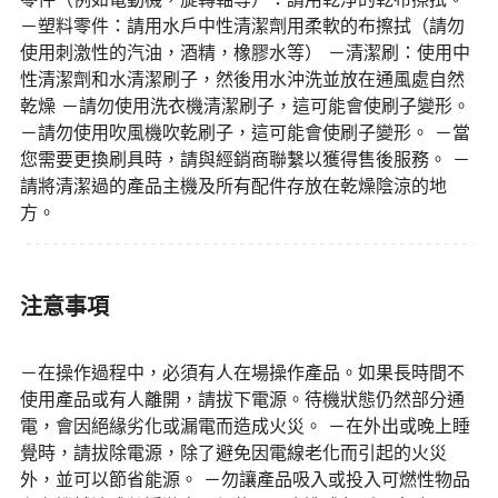
－塑料零件：請用水戶中性清潔劑用柔軟的布擦拭（請勿
使用刺激性的汽油，酒精，橡膠水等） －清潔刷：使用中
性清潔劑和水清潔刷子，然後用水沖洗並放在通風處自然
乾燥 －請勿使用洗衣機清潔刷子，這可能會使刷子變形。
－請勿使用吹風機吹乾刷子，這可能會使刷子變形。 －當
您需要更換刷具時，請與經銷商聯繫以獲得售後服務。 －
請將清潔過的產品主機及所有配件存放在乾燥陰涼的地
方。
▌市面唯一IPX7防水，讓Euleven有樂
紛小刷刷電動清潔刷碰水完全沒問題！
注意事項
－在操作過程中，必須有人在場操作產品。如果長時間不
使用產品或有人離開，請拔下電源。待機狀態仍然部分通
電，會因絕緣劣化或漏電而造成火災。 －在外出或晚上睡
覺時，請拔除電源，除了避免因電線老化而引起的火災
外，並可以節省能源。 －勿讓產品吸入或投入可燃性物品