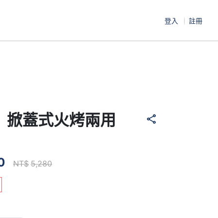
登入
註冊
｜掀蓋式火烤兩用
0
NT$
5,280