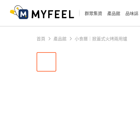
群眾集資
產品館
品味誌
首頁
產品館
小食曆｜掀蓋式火烤兩用爐