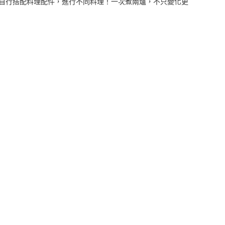
爐可自行搭配料理配件，進行不同料理！一次煮兩爐，不只變化更