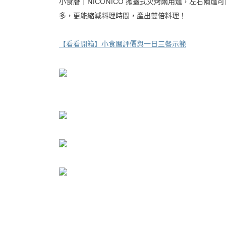
小食曆｜NICONICO 掀蓋式火烤兩用爐，左右兩
多，更能縮減料理時間，產出雙倍料理！
【看看開箱】小食曆評價與一日三餐示範