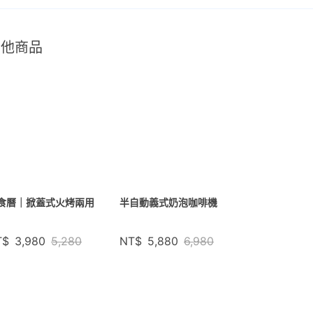
其他商品
食曆｜掀蓋式火烤兩用
半自動義式奶泡咖啡機
T$
3,980
5,280
NT$
5,880
6,980