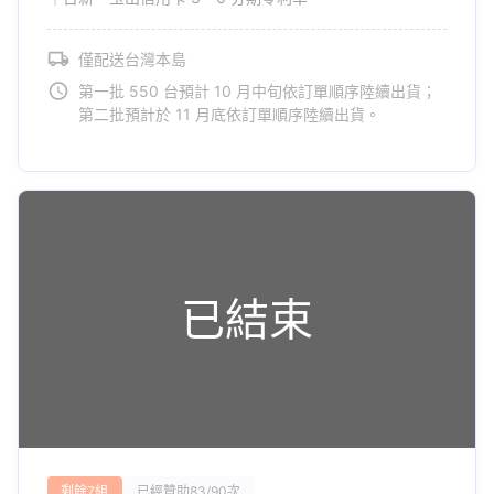
僅配送台灣本島
第一批 550 台預計 10 月中旬依訂單順序陸續出貨；
第二批預計於 11 月底依訂單順序陸續出貨。
已結束
剩餘7組
已經贊助83/90次