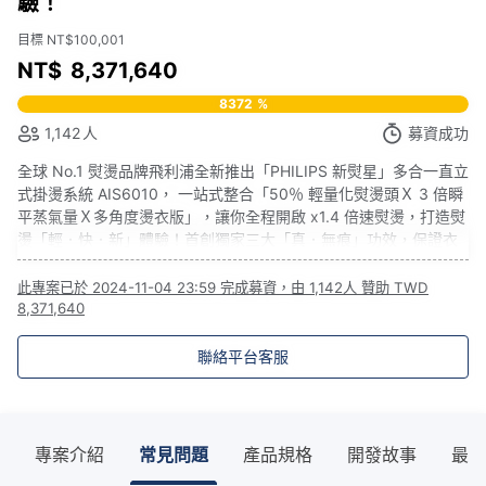
驗！
目標 NT$100,001
NT$
8,371,640
8372
%
1,142
人
募資成功
全球 No.1 熨燙品牌飛利浦全新推出「PHILIPS 新熨星」多合一直立
式掛燙系統 AIS6010， 一站式整合「50％ 輕量化熨燙頭Ｘ 3 倍瞬
平蒸氣量Ｘ多角度燙衣版」，讓你全程開啟 x1.4 倍速熨燙，打造熨
燙「輕．快．新」體驗！首創獨家三大「真．無痕」功效，保證衣
物「零褶痕、零水痕、零焦痕」，還能有效消除 99.9% 細菌、蟎
蟲、異味，讓你體驗前所未有的「衣美新淨界」！
此專案已於
2024-11-04 23:59
完成募資，由
1,142人
贊助
TWD
8,371,640
聯絡平台客服
專案介紹
常見問題
產品規格
開發故事
最新