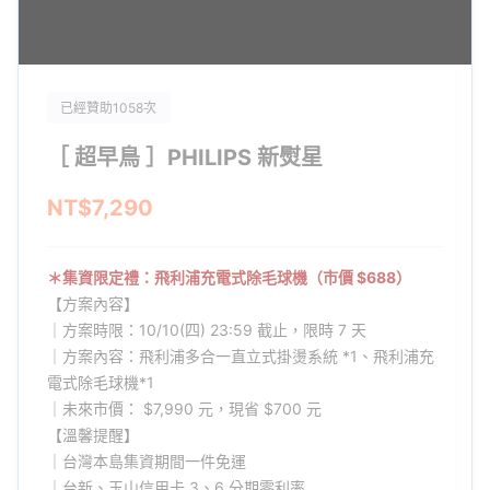
已經贊助1058次
［ 超早鳥 ］PHILIPS 新熨星
NT$7,290
＊集資限定禮：飛利浦充電式除毛球機（市價 $688）
【方案內容】
｜方案時限：10/10(四) 23:59 截止，限時 7 天
｜方案內容：飛利浦多合一直立式掛燙系統 *1、飛利浦充
電式除毛球機*1
｜未來市價： $7,990 元，現省 $700 元
【溫馨提醒】
｜台灣本島集資期間一件免運
｜台新、玉山信用卡 3、6 分期零利率