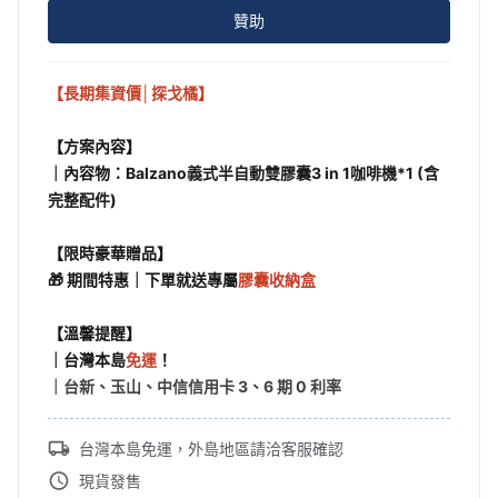
贊助
【長期集資價│探戈橘】
【方案內容】
｜內容物：
Balzano義式半自動雙膠囊3 in 1咖啡機*1 (含
完整配件)
【限時豪華贈品】
🎁 期間特惠｜下單就送專屬
膠囊收納盒
【溫馨提醒】
｜台灣本島
免運
！
｜台新、玉山、中信信用卡 3、6 期 0 利率
台灣本島免運，外島地區請洽客服確認
現貨發售