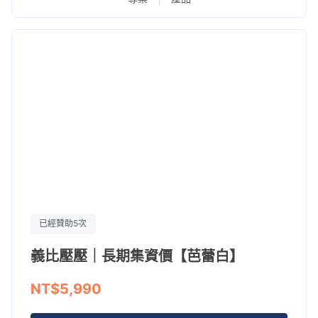
已經贊助5次
義比壓壓｜長期集資價【芭蕾白】
NT$5,990