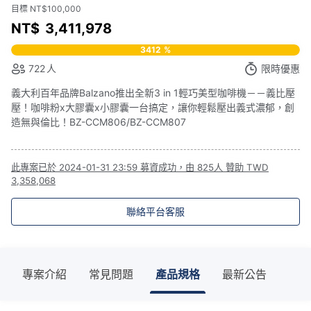
目標 NT$100,000
NT$
3,411,978
3412
%
722
人
限時優惠
義大利百年品牌Balzano推出全新3 in 1輕巧美型咖啡機－－義比壓
壓！咖啡粉x大膠囊x小膠囊一台搞定，讓你輕鬆壓出義式濃郁，創
造無與倫比！BZ-CCM806/BZ-CCM807
此專案已於
2024-01-31 23:59
募資成功，由
825人
贊助
TWD
3,358,068
聯絡平台客服
專案介紹
常見問題
產品規格
最新公告