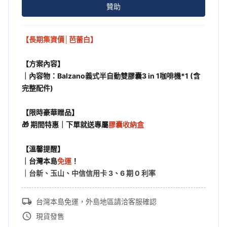
贊助
【長期集資價│芭蕾白】
【方案內容】
｜內容物：
Balzano義式半自動雙膠囊3 in 1咖啡機*1 (含
完整配件)
【限時豪華贈品】
🎁 期間特惠｜下單就送專屬
膠囊收納盒
【溫馨提醒】
｜台灣本島
免運
！
｜台新、玉山、中信信用卡 3、6 期 0 利率
台灣本島免運，外島地區請洽客服確認
現貨發售