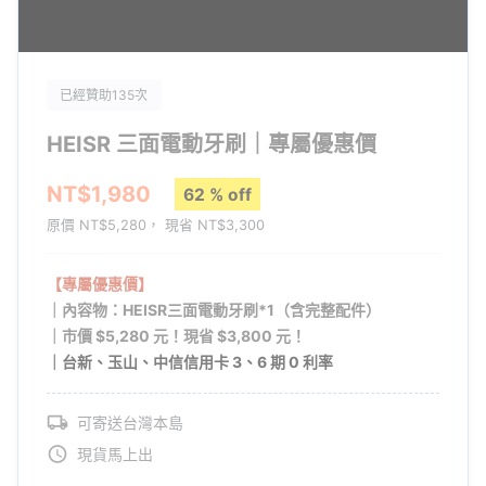
念...？
已經贊助135次
HEISR 三面電動牙刷｜專屬優惠價
▌第一支專為牙齒形狀設計的牙刷
NT$1,980
62 % off
HEISR 首創「三面牙刷」，完美迎合牙齒天然形狀，確保每根刷毛
原價 NT$5,280， 現省 NT$3,300
都能觸及傳統牙刷難以到達的角落。
想要真正有效清潔牙齒，就先
讓你的牙齒，遇見對的牙刷！
【專屬優惠價】
｜內容物：HEISR三面電動牙刷*1（含完整配件）
【2023精選】5款讓你牙齒「啵亮」的電動牙刷推薦！
｜市價 $5,280 元！現省 $3,800 元！
｜台新、玉山、中信信用卡 3、6 期 0 利率
可寄送台灣本島
現貨馬上出