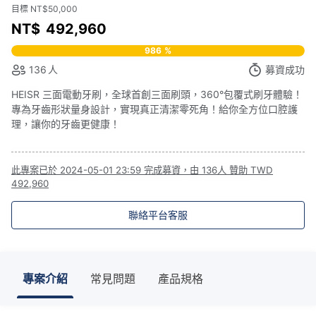
目標 NT$50,000
NT$
492,960
986
%
136
人
募資成功
HEISR 三面電動牙刷，全球首創三面刷頭，360°包覆式刷牙體驗！
專為牙齒形狀量身設計，實現真正清潔零死角！給你全方位口腔護
理，讓你的牙齒更健康！
此專案已於
2024-05-01 23:59
完成募資，由
136人
贊助
TWD
492,960
聯絡平台客服
專案介紹
常見問題
產品規格