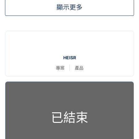
顯示更多
HEISR
專案
產品
已結束
每天都有刷牙，還是擔心沒刷乾淨...？
自認有認真刷牙，去看牙醫還是被醫生