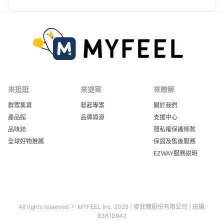
▌
360°
包覆式刷牙新概念
顛覆傳統單向刷牙方式，革命性刷牙新概念誕生！
三面刷頭360°包覆牙齒，照顧牙齒內側盲區，實現真正清潔
零死
角
！
來逛逛
來提案
來瞭解
群眾集資
發起專案
關於我們
產品館
品牌資源
支援中心
品味誌
隱私權保護條款
全球好物推薦
保固及售後服務
EZWAY服務說明
▌專利
旋轉伸縮刷頭
刷頭可
180°旋轉，輕鬆適應牙齒軌道，符合口腔人體工學；刷頭可
自由伸縮擴張，貼合門牙、臼齒等不同牙齒厚度。
All rights reserved ⓒ MYFEEL Inc. 2025 | 麥菲爾股份有限公司 | 統編:
83610942