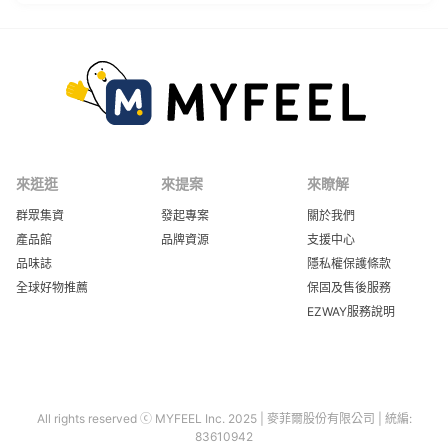
來逛逛
來提案
來瞭解
群眾集資
發起專案
關於我們
產品館
品牌資源
支援中心
品味誌
隱私權保護條款
全球好物推薦
保固及售後服務
EZWAY服務說明
All rights reserved ⓒ MYFEEL Inc. 2025 | 麥菲爾股份有限公司 | 統編:
83610942