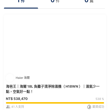
1
0
0
件
件
篇
Haier 海爾
海爸王｜海爾 18L 負離子清淨除濕機（ H18WN ）｜濕氣少一
點，空氣好一點！
NT$
538,470
538 %
41
人支持
募資成功