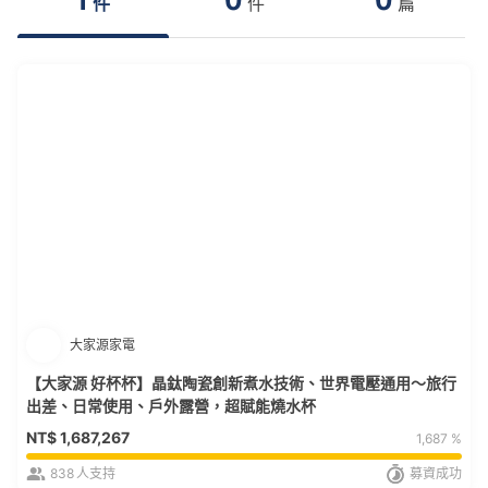
1
0
0
件
件
篇
大家源家電
【大家源 好杯杯】晶鈦陶瓷創新煮水技術、世界電壓通用～旅行
出差、日常使用、戶外露營，超賦能燒水杯
NT$
1,687,267
1,687 %
838
人支持
募資成功