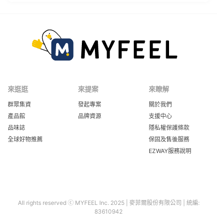
來逛逛
來提案
來瞭解
群眾集資
發起專案
關於我們
產品館
品牌資源
支援中心
品味誌
隱私權保護條款
全球好物推薦
保固及售後服務
EZWAY服務說明
All rights reserved ⓒ MYFEEL Inc. 2025 | 麥菲爾股份有限公司 | 統編:
83610942