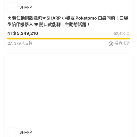
SHARP
★黃仁勳同款娃包★SHARP 小獴友 Poketomo 口袋同萌｜口袋
型陪伴機器人 ❤ 開口就能聊，主動想話題！
NT$
5,249,210
52,492 %
379
人支持
募資成功
SHARP