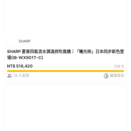
SHARP
SHARP 夏普四氣流水潤溫控吹風機｜「曦光棕」日本同步新色登
場(IB-WX901T-C)
NT$
516,420
516 %
70
人支持
募資成功