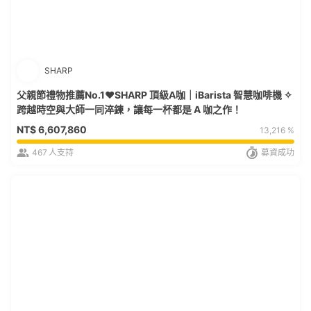
SHARP
父親節禮物推薦No.1❤️SHARP 頂級A咖｜iBarista 智慧咖啡機 ✧
跨越時空與大師一同淬鍊，讓每一杯都是 A 咖之作！
NT$
6,607,860
13,216 %
467
人支持
募資成功