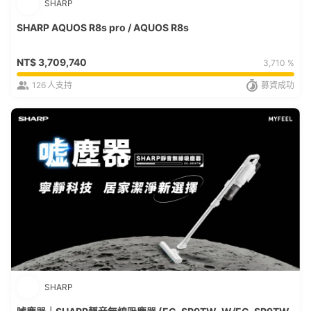
SHARP
SHARP AQUOS R8s pro / AQUOS R8s
NT$
3,709,740
3,710 %
126
人支持
募資成功
SHARP