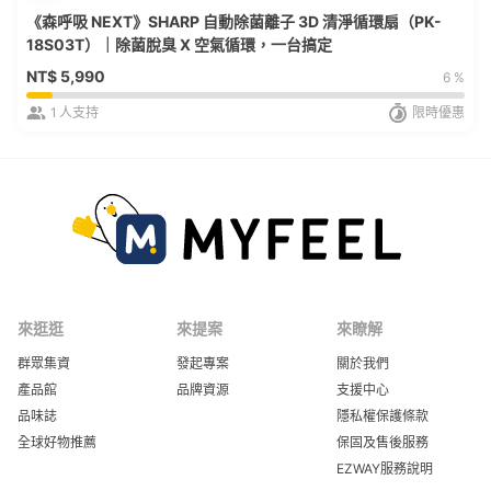
《森呼吸 NEXT》SHARP 自動除菌離子 3D 清淨循環扇（PK-
18S03T）｜除菌脫臭 X 空氣循環，一台搞定
NT$
5,990
6 %
1
人支持
限時優惠
來逛逛
來提案
來瞭解
群眾集資
發起專案
關於我們
產品館
品牌資源
支援中心
品味誌
隱私權保護條款
全球好物推薦
保固及售後服務
EZWAY服務說明