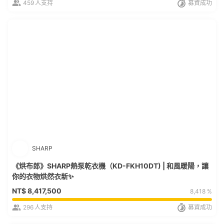
459
人支持
募資成功
SHARP
《烘布郎》SHARP熱泵乾衣機（KD-FKH10DT) | 和風暖陽，讓
你的衣物烘然衣新✨
NT$
8,417,500
8,418 %
296
人支持
募資成功