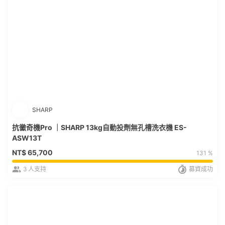
SHARP
抗黴奇機Pro ｜SHARP 13kg自動投劑無孔槽洗衣機 ES-
ASW13T
NT$
65,700
131 %
3
人支持
募資成功