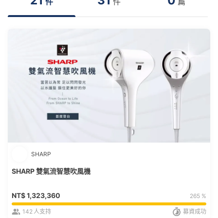
21
31
0
件
件
篇
SHARP
SHARP 雙氣流智慧吹風機
NT$
1,323,360
265 %
142
人支持
募資成功